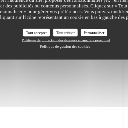
er l'audience du site, proposer des fonctionnalités (ex : en lie
er des publicités ou contenus personnalisés. Cliquez sur « Tout
ersonnaliser » pour gérer vos préférences. Vous pouvez modifier
iquant sur l'icône représentant un cookie en bas à gauche des p
P ou P+D = 37€
Tout accepter
Tout refuser
Personnaliser
Politique de protection des données à caractère personnel
Politique de gestion des cookies