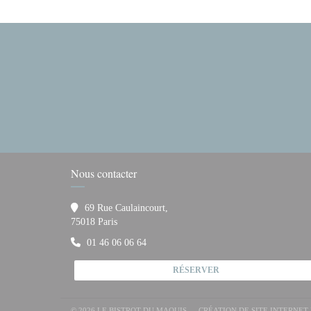
Nous contacter
69 Rue Caulaincourt,
((ouvre une nouvelle fenêtre))
75018 Paris
01 46 06 06 64
RÉSERVER
© 2026 LE BISTROT DU MAQUIS — CRÉATION DE SITE INTERNE