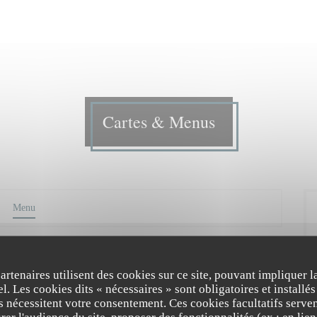
Cartes & Menus
Menu
Menu
partenaires utilisent des cookies sur ce site, pouvant impliquer 
l. Les cookies dits « nécessaires » sont obligatoires et installés
 frais de la saison ; vins de propriétés et esprit nature. Changement des
fs nécessitent votre consentement. Ces cookies facultatifs serven
E + P ou P + D = 37€ E + P + D = 42€