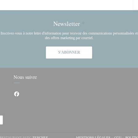
Newsletter
*
Inscrivez-vous à notre lettre d'information pour recevoir des communications personnalisées et
des offres marketing par courriel.
S'ABONNER
Nous suivre
Facebook ((ouvre une nouvelle fenêtre))
((OUVRE UNE NOUVELLE FENÊTRE))
T RESTAURANT AVEC
ZENCHEF
MENTIONS LÉGALES
CGU
POLITI