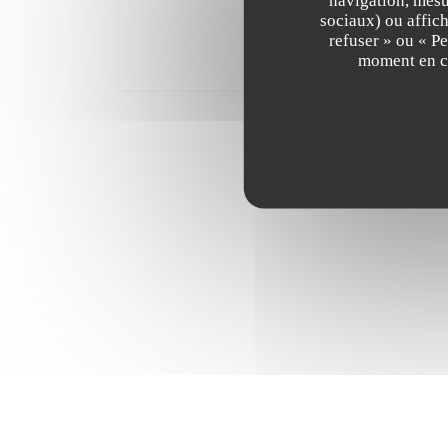
navigation, mesur
sociaux) ou affich
refuser » ou « P
moment en cl
E+