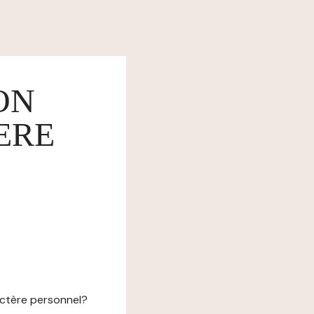
ON
ERE
actère personnel?