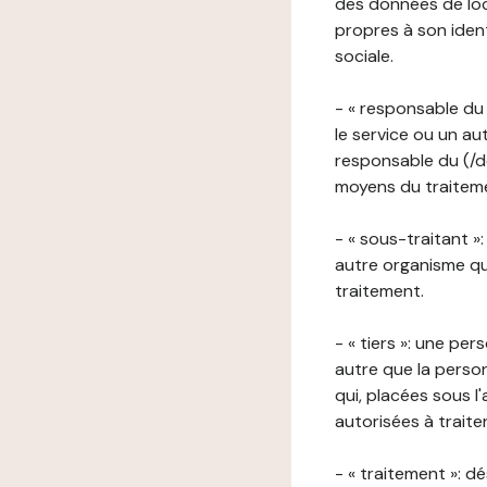
des données de loca
propres à son iden
sociale.
- « responsable du 
le service ou un au
responsable du (/de
moyens du traitemen
- « sous-traitant »
autre organisme qu
traitement.
- « tiers »: une pe
autre que la perso
qui, placées sous l
autorisées à traite
- « traitement »: 