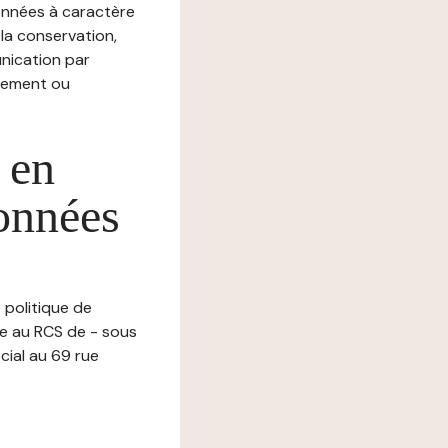
nnées à caractère
, la conservation,
munication par
chement ou
 en
données
 politique de
ée au RCS de - sous
ial au 69 rue