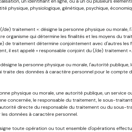
lisation, un identifiant en ligne, ou à un ou plusieurs élément
tité physique, physiologique, génétique, psychique, économiqu
(/de) traitement »: désigne la personne physique ou morale, l'
tre organisme qui détermine les finalités et les moyens du tra
) de traitement détermine conjointement avec d'autres les fin
t, il est appelé « responsable conjoint du (/de) traitement ».
: désigne la personne physique ou morale, l'autorité publique, 
i traite des données à caractère personnel pour le compte 
rsonne physique ou morale, une autorité publique, un service 
nne concernée, le responsable du traitement, le sous-traitan
'autorité directe du responsable du traitement ou du sous-tra
r les données à caractère personnel.
désigne toute opération ou tout ensemble d'opérations effectu