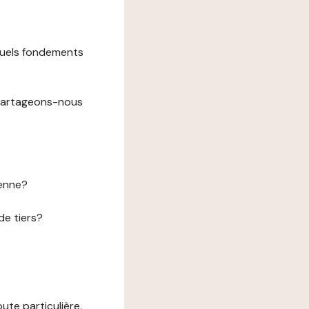
 quels fondements
 partageons-nous
éenne?
de tiers?
te particulière.