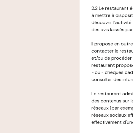
2.2 Le restaurant éd
à mettre à disposit
découvrir l’activit
des avis laissés pa
Il propose en outre
contacter le resta
et/ou de procéder 
restaurant propose
» ou « chèques cade
consulter des infor
Le restaurant admi
des contenus sur le
réseaux (par exemp
réseaux sociaux eff
effectivement d'une