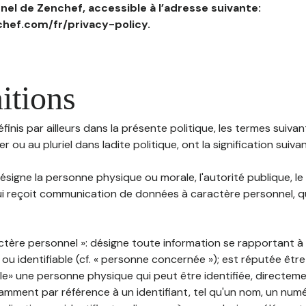
el de Zenchef, accessible à l’adresse suivante:
hef.com/fr/privacy-policy.
itions
inis par ailleurs dans la présente politique, les termes suivant
r ou au pluriel dans ladite politique, ont la signification suiva
 désigne la personne physique ou morale, l'autorité publique, le
i reçoit communication de données à caractère personnel, qu'
ctère personnel »: désigne toute information se rapportant 
 ou identifiable (cf. « personne concernée »); est réputée êt
ble» une personne physique qui peut être identifiée, directem
mment par référence à un identifiant, tel qu'un nom, un numér