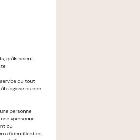
s, qu'ils soient
nte:
 service ou tout
il s'agisse ou non
à une personne
re une «personne
ent ou
o d'identification,