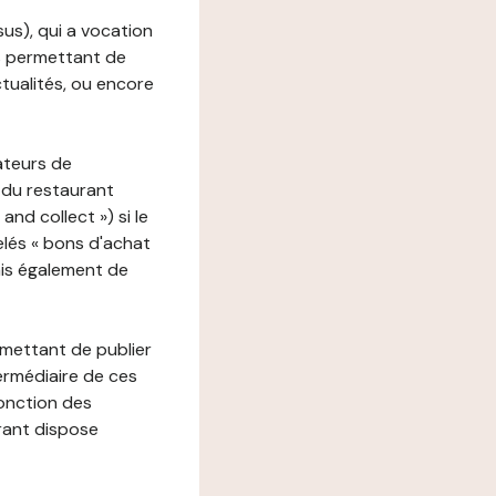
ssus), qui a vocation
ons permettant de
ctualités, ou encore
ateurs de
 du restaurant
nd collect ») si le
lés « bons d'achat
ais également de
rmettant de publier
termédiaire de ces
fonction des
urant dispose