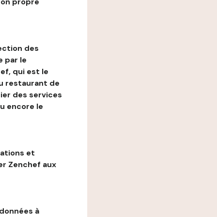
son propre
ection des
 par le
f, qui est le
au restaurant de
ier des services
ou encore le
gations et
ter Zenchef aux
 données à