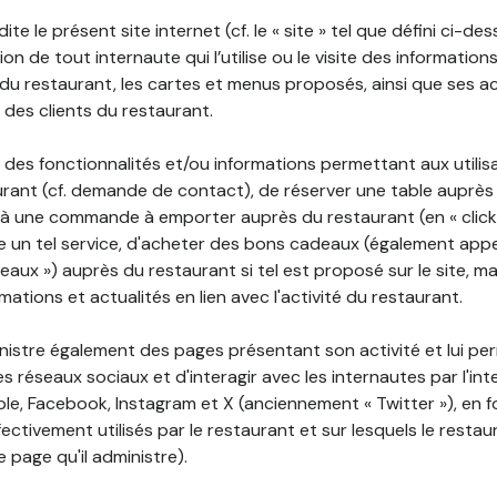
ite le présent site internet (cf. le « site » tel que défini ci-de
ion de tout internaute qui l’utilise ou le visite des informati
é du restaurant, les cartes et menus proposés, ainsi que ses a
r des clients du restaurant.
 des fonctionnalités et/ou informations permettant aux utilis
urant (cf. demande de contact), de réserver une table auprès
à une commande à emporter auprès du restaurant (en « click a
 un tel service, d'acheter des bons cadeaux (également appe
aux ») auprès du restaurant si tel est proposé sur le site, m
mations et actualités en lien avec l'activité du restaurant.
nistre également des pages présentant son activité et lui pe
s réseaux sociaux et d'interagir avec les internautes par l'in
le, Facebook, Instagram et X (anciennement « Twitter »), en 
ectivement utilisés par le restaurant et sur lesquels le resta
 page qu'il administre).