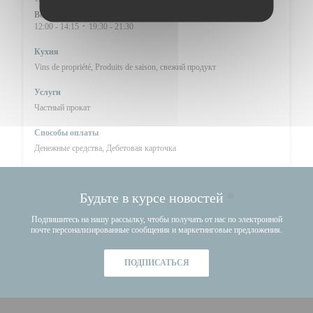
Воскресенье
12:00 - 14:15
19:30 - 21:30
•
Кухня
Vins de propriété, Produits de saison, свежий продукт
Услуги
Частный прокат
Способы оплаты
Денежные средства, Дебетовая карточка
Будьте в курсе новостей
*
Подпишитесь на нашу рассылку, чтобы получать от нас по электронной
почте персонализированные сообщения и маркетинговые предложения.
ПОДПИСАТЬСЯ