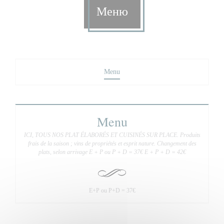
Меню
Menu
Menu
ICI, TOUS NOS PLAT ÉLABORÉS ET CUISINÉS SUR PLACE. Produits
frais de la saison ; vins de propriétés et esprit nature. Changement des
plats, selon arrivage E + P ou P + D = 37€ E + P + D = 42€
E+P ou P+D = 37€