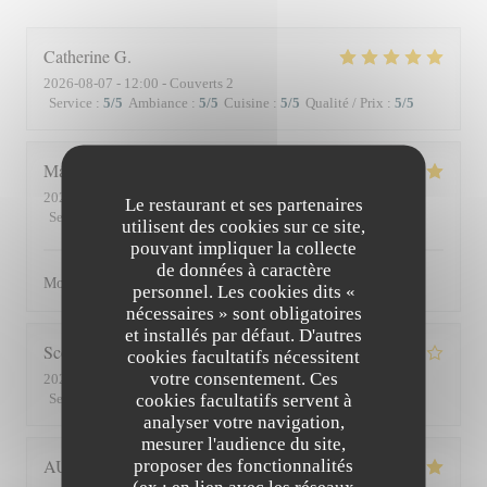
Catherine
G
2026-08-07
- 12:00 - Couverts 2
Service
:
5
/5
Ambiance
:
5
/5
Cuisine
:
5
/5
Qualité / Prix
:
5
/5
Matthieu
D
2026-08-01
- 19:30 - Couverts 2
Le restaurant et ses partenaires
Service
:
5
/5
Ambiance
:
5
/5
Cuisine
:
5
/5
Qualité / Prix
:
5
/5
utilisent des cookies sur ce site,
pouvant impliquer la collecte
de données à caractère
Moment superbe, du service à l’assiette !
personnel. Les cookies dits «
nécessaires » sont obligatoires
et installés par défaut. D'autres
Scott
S
cookies facultatifs nécessitent
votre consentement. Ces
2026-07-30
- 19:45 - Couverts 3
cookies facultatifs servent à
Service
:
4
/5
Ambiance
:
3
/5
Cuisine
:
4
/5
Qualité / Prix
:
3
/5
analyser votre navigation,
mesurer l'audience du site,
AUDE
P
proposer des fonctionnalités
(ex : en lien avec les réseaux