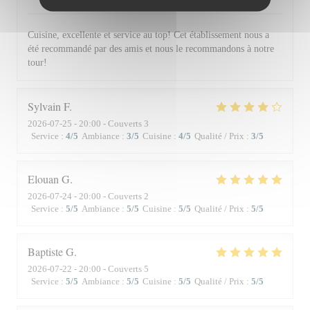
Cuisine, excellente et service au top! Cet établissement nous a
été recommandé par des amis et nous le recommandons à notre
tour!
Sylvain
F
2026-07-25
- 20:00 - Couverts 3
Service
:
4
/5
Ambiance
:
3
/5
Cuisine
:
4
/5
Qualité / Prix
:
3
/5
Elouan
G
2026-07-24
- 20:00 - Couverts 2
Service
:
5
/5
Ambiance
:
5
/5
Cuisine
:
5
/5
Qualité / Prix
:
5
/5
Baptiste
G
2026-07-22
- 20:00 - Couverts 5
Service
:
5
/5
Ambiance
:
5
/5
Cuisine
:
5
/5
Qualité / Prix
:
5
/5