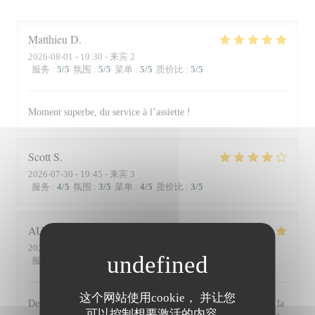
Matthieu
D
2026-08-01
- 19:30 - 来宾 2
服务
:
5
/5
氛围
:
5
/5
菜单
:
5
/5
质价比
:
5
/5
Moment superbe, du service à l’assiette !
Scott
S
2026-07-30
- 19:45 - 来宾 3
服务
:
4
/5
氛围
:
3
/5
菜单
:
4
/5
质价比
:
3
/5
AUDE
P
2026-07-30
- 19:30 - 来宾 2
服务
:
5
/5
氛围
:
5
/5
菜单
:
5
/5
质价比
:
5
/5
这个网站使用cookie， 并让您
De l'accueil souriant et chaleureux comme à la maison jusqu'à la
可以控制想要激活的内容。