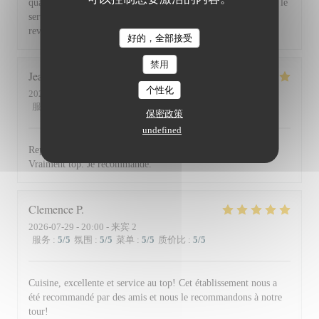
qualité et la présentation de l'assiette (poissons) en passant par le
service du vin, nous avons apprécié ce dîner et souhaitons
revenir. Bravo & merci +++
好的，全部接受
禁用
Jean Louis
D
个性化
2026-07-30
- 13:00 - 来宾 2
服务
:
5
/5
氛围
:
4
/5
菜单
:
5
/5
质价比
:
4
/5
保密政策
undefined
Repas excellent de l’entrée au dessert. Service impeccable.
Vraiment top. Je recommande.
Clemence
P
2026-07-29
- 20:00 - 来宾 2
服务
:
5
/5
氛围
:
5
/5
菜单
:
5
/5
质价比
:
5
/5
Cuisine, excellente et service au top! Cet établissement nous a
été recommandé par des amis et nous le recommandons à notre
tour!