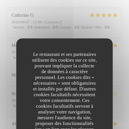
Catherine
G
2026-08-07
- 12:00 - Couverts 2
Service
:
5
/5
Ambiance
:
5
/5
Cuisine
:
5
/5
Qualité / Prix
:
5
/5
Matthieu
D
2026-08-01
- 19:30 - Couverts 2
Le restaurant et ses partenaires
Service
:
5
/5
Ambiance
:
5
/5
Cuisine
:
5
/5
Qualité / Prix
:
5
/5
utilisent des cookies sur ce site,
pouvant impliquer la collecte
de données à caractère
Moment superbe, du service à l’assiette !
personnel. Les cookies dits «
nécessaires » sont obligatoires
et installés par défaut. D'autres
Scott
S
cookies facultatifs nécessitent
votre consentement. Ces
2026-07-30
- 19:45 - Couverts 3
cookies facultatifs servent à
Service
:
4
/5
Ambiance
:
3
/5
Cuisine
:
4
/5
Qualité / Prix
:
3
/5
analyser votre navigation,
mesurer l'audience du site,
AUDE
P
proposer des fonctionnalités
(ex : en lien avec les réseaux