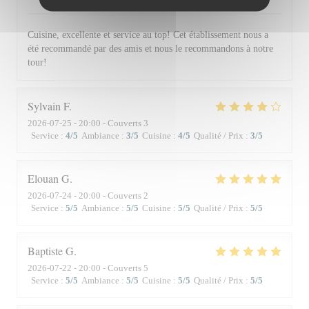
Cuisine, excellente et service au top! Cet établissement nous a
été recommandé par des amis et nous le recommandons à notre
tour!
Sylvain
F
2026-07-25
- 20:00 - Couverts 3
Service
:
4
/5
Ambiance
:
3
/5
Cuisine
:
4
/5
Qualité / Prix
:
3
/5
Elouan
G
2026-07-24
- 20:00 - Couverts 2
Service
:
5
/5
Ambiance
:
5
/5
Cuisine
:
5
/5
Qualité / Prix
:
5
/5
Baptiste
G
2026-07-22
- 20:00 - Couverts 5
Service
:
5
/5
Ambiance
:
5
/5
Cuisine
:
5
/5
Qualité / Prix
:
5
/5