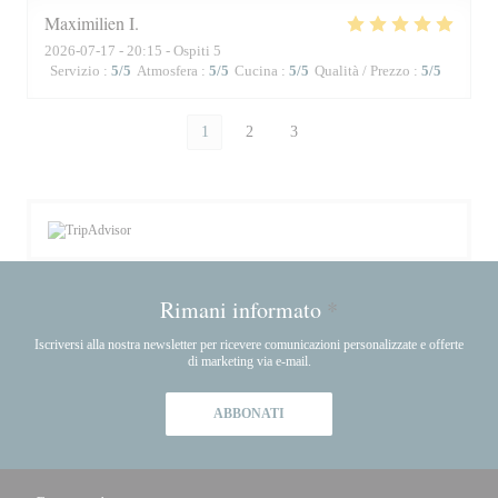
Maximilien
I
2026-07-17
- 20:15 - Ospiti 5
Servizio
:
5
/5
Atmosfera
:
5
/5
Cucina
:
5
/5
Qualità / Prezzo
:
5
/5
1
2
3
Rimani informato
*
Iscriversi alla nostra newsletter per ricevere comunicazioni personalizzate e offerte
di marketing via e-mail.
ABBONATI