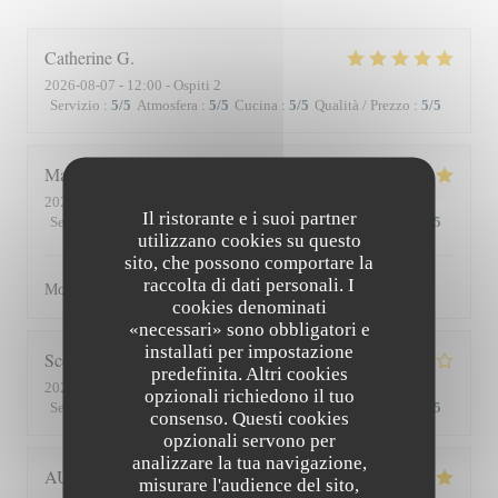
Catherine
G
2026-08-07
- 12:00 - Ospiti 2
Servizio
:
5
/5
Atmosfera
:
5
/5
Cucina
:
5
/5
Qualità / Prezzo
:
5
/5
Matthieu
D
2026-08-01
- 19:30 - Ospiti 2
Il ristorante e i suoi partner
Servizio
:
5
/5
Atmosfera
:
5
/5
Cucina
:
5
/5
Qualità / Prezzo
:
5
/5
utilizzano cookies su questo
sito, che possono comportare la
raccolta di dati personali. I
Moment superbe, du service à l’assiette !
cookies denominati
«necessari» sono obbligatori e
installati per impostazione
Scott
S
predefinita. Altri cookies
2026-07-30
- 19:45 - Ospiti 3
opzionali richiedono il tuo
Servizio
:
4
/5
Atmosfera
:
3
/5
Cucina
:
4
/5
Qualità / Prezzo
:
3
/5
consenso. Questi cookies
opzionali servono per
analizzare la tua navigazione,
AUDE
P
misurare l'audience del sito,