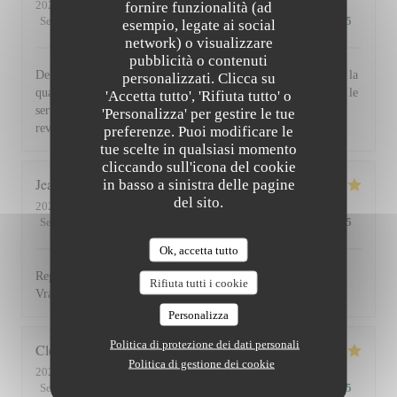
2026-07-30
- 19:30 - Ospiti 2
fornire funzionalità (ad
Servizio
:
5
/5
Atmosfera
:
5
/5
Cucina
:
5
/5
Qualità / Prezzo
:
5
/5
esempio, legate ai social
network) o visualizzare
pubblicità o contenuti
De l'accueil souriant et chaleureux comme à la maison jusqu'à la
personalizzati. Clicca su
qualité et la présentation de l'assiette (poissons) en passant par le
'Accetta tutto', 'Rifiuta tutto' o
service du vin, nous avons apprécié ce dîner et souhaitons
'Personalizza' per gestire le tue
revenir. Bravo & merci +++
preferenze. Puoi modificare le
tue scelte in qualsiasi momento
cliccando sull'icona del cookie
Jean Louis
D
in basso a sinistra delle pagine
del sito.
2026-07-30
- 13:00 - Ospiti 2
Servizio
:
5
/5
Atmosfera
:
4
/5
Cucina
:
5
/5
Qualità / Prezzo
:
4
/5
Ok, accetta tutto
Repas excellent de l’entrée au dessert. Service impeccable.
Rifiuta tutti i cookie
Vraiment top. Je recommande.
Personalizza
Politica di protezione dei dati personali
Clemence
P
Politica di gestione dei cookie
2026-07-29
- 20:00 - Ospiti 2
Servizio
:
5
/5
Atmosfera
:
5
/5
Cucina
:
5
/5
Qualità / Prezzo
:
5
/5