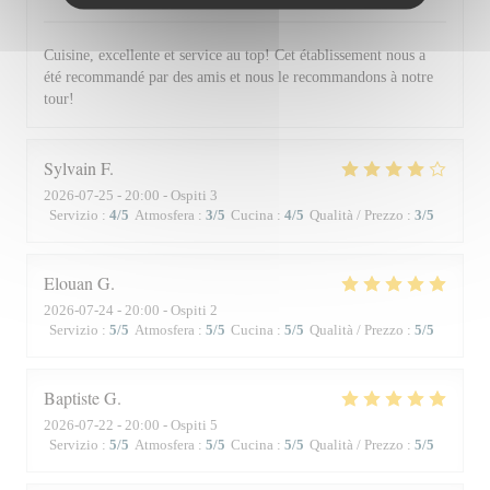
Cuisine, excellente et service au top! Cet établissement nous a
été recommandé par des amis et nous le recommandons à notre
tour!
Sylvain
F
2026-07-25
- 20:00 - Ospiti 3
Servizio
:
4
/5
Atmosfera
:
3
/5
Cucina
:
4
/5
Qualità / Prezzo
:
3
/5
Elouan
G
2026-07-24
- 20:00 - Ospiti 2
Servizio
:
5
/5
Atmosfera
:
5
/5
Cucina
:
5
/5
Qualità / Prezzo
:
5
/5
Baptiste
G
2026-07-22
- 20:00 - Ospiti 5
Servizio
:
5
/5
Atmosfera
:
5
/5
Cucina
:
5
/5
Qualità / Prezzo
:
5
/5