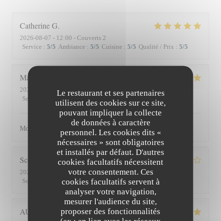
Catherine
G
2026-08-07
- 12:00 - Couverts 2
Service
:
5
/5
Ambiance
:
5
/5
Cuisine
:
5
/5
Qualité / Prix
:
5
/5
Matthieu
D
2026-08-01
- 19:30 - Couverts 2
Le restaurant et ses partenaires
Service
:
5
/5
Ambiance
:
5
/5
Cuisine
:
5
/5
Qualité / Prix
:
5
/5
utilisent des cookies sur ce site,
pouvant impliquer la collecte
de données à caractère
Moment superbe, du service à l’assiette !
personnel. Les cookies dits «
nécessaires » sont obligatoires
et installés par défaut. D'autres
Scott
S
cookies facultatifs nécessitent
votre consentement. Ces
2026-07-30
- 19:45 - Couverts 3
cookies facultatifs servent à
Service
:
4
/5
Ambiance
:
3
/5
Cuisine
:
4
/5
Qualité / Prix
:
3
/5
analyser votre navigation,
mesurer l'audience du site,
AUDE
P
proposer des fonctionnalités
(ex : en lien avec les réseaux