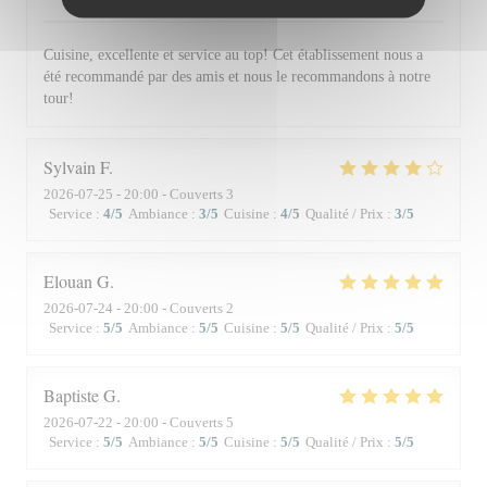
Cuisine, excellente et service au top! Cet établissement nous a
été recommandé par des amis et nous le recommandons à notre
tour!
Sylvain
F
2026-07-25
- 20:00 - Couverts 3
Service
:
4
/5
Ambiance
:
3
/5
Cuisine
:
4
/5
Qualité / Prix
:
3
/5
Elouan
G
2026-07-24
- 20:00 - Couverts 2
Service
:
5
/5
Ambiance
:
5
/5
Cuisine
:
5
/5
Qualité / Prix
:
5
/5
Baptiste
G
2026-07-22
- 20:00 - Couverts 5
Service
:
5
/5
Ambiance
:
5
/5
Cuisine
:
5
/5
Qualité / Prix
:
5
/5