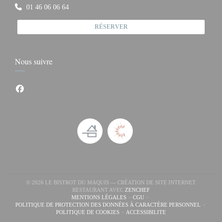
01 46 06 06 64
RÉSERVER
Nous suivre
Facebook ((ouvre une nouvelle fenêtre))
© 2026 LE BISTROT DU MAQUIS — CRÉATION DE SITE INTERNET
((OUVRE UNE NOUVELLE F
RESTAURANT AVEC
ZENCHEF
MENTIONS LÉGALES
CGU
((OUVRE UNE NOUVELLE FENÊTRE))
((OUVRE UNE NOUVELLE FENÊ
POLITIQUE DE PROTECTION DES DONNÉES À CARACTÈRE PERSONNEL
((OUVRE UNE NOUVELLE FENÊTRE))
POLITIQUE DE COOKIES
ACCESSIBILITE
((OUVRE UNE NOUVELLE FENÊTRE))
((OUVRE UNE NOUVELLE FE