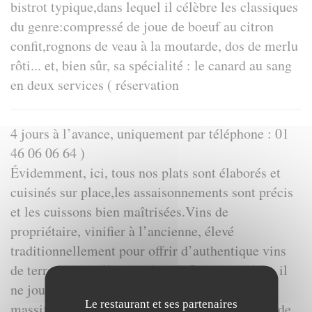
bistrot typique,dans lequel il célèbre les classiques
du genre:compressé de joue de boeuf au citron
confit,rognons de veau à la moutarde, dos de merlu
rôti... et, bien sûr, sa spécialité : le canard au sang
en deux services ( réservation
4 jours à l’avance, uniquement par téléphone : 01
46 06 06 64 )
Évidemment, ici, tous nos plats sont élaborés et
cuisinés sur place,les assaisonnements sont précis
et les cuissons bien maîtrisées.Vins de
propriétaire, vinifier à l’ancienne, élevé
traditionnellement pour offrir d’authentique vins
de terroir naturellement fruité. Quant au décor, il
ne joue pas une partition différente : le parquet
Le restaurant et ses partenaires
massif, le mobilier et les tables au coude-à-coude