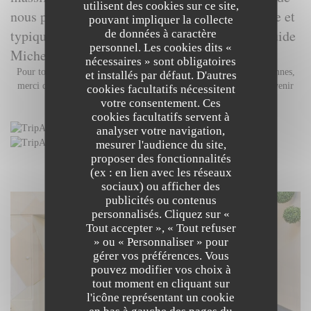
utilisent des cookies sur ce site,
nous plongent dans une atmosphère chaleureuse et
pouvant impliquer la collecte
typiquement parisienne... Un vrai bonheur !"Guide
de données à caractère
personnel. Les cookies dits «
Michelin 2019/2020/2021/2022 / 2023/2024
nécessaires » sont obligatoires
Pour toute demande de réservation de groupe entre 20 et 40 personnes,
et installés par défaut. D'autres
merci de nous contacter au 01 46 06 06 64
ou bien nous faire parvenir
cookies facultatifs nécessitent
votre demande de devis
en cliquant ici.
votre consentement. Ces
A très bientôt au Bistrot du maquis
cookies facultatifs servent à
analyser votre navigation,
mesurer l'audience du site,
proposer des fonctionnalités
(ex : en lien avec les réseaux
DÉCOUVRIR LE LIEU
sociaux) ou afficher des
publicités ou contenus
personnalisés. Cliquez sur «
Tout accepter », « Tout refuser
» ou « Personnaliser » pour
gérer vos préférences. Vous
pouvez modifier vos choix à
tout moment en cliquant sur
l'icône représentant un cookie