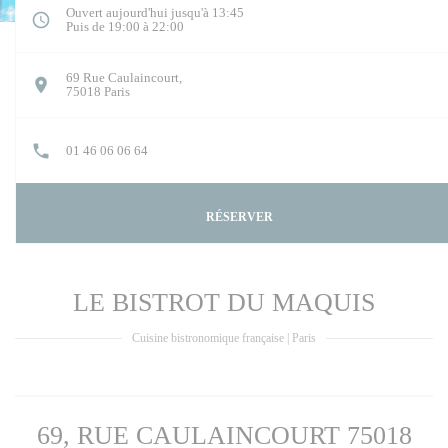
Ouvert aujourd'hui jusqu'à 13:45
Puis de 19:00 à 22:00
69 Rue Caulaincourt,
((ouvre une nouvelle fenêtre))
75018 Paris
01 46 06 06 64
RÉSERVER
LE BISTROT DU MAQUIS
Cuisine bistronomique française
|
Paris
69, RUE CAULAINCOURT 75018