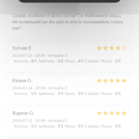
Cuisine, excellente et service au top! Cet établissement nous a
été recommandé par des amis et nous le recommandons à notre
tour!
Sylvain
F
2026-07-25
- 20:00 - Invitados 3
Servicio
:
4
/5
Ambiente
:
3
/5
Menú
:
4
/5
Calidad / Precio
:
3
/5
Elouan
G
2026-07-24
- 20:00 - Invitados 2
Servicio
:
5
/5
Ambiente
:
5
/5
Menú
:
5
/5
Calidad / Precio
:
5
/5
Baptiste
G
2026-07-22
- 20:00 - Invitados 5
Servicio
:
5
/5
Ambiente
:
5
/5
Menú
:
5
/5
Calidad / Precio
:
5
/5