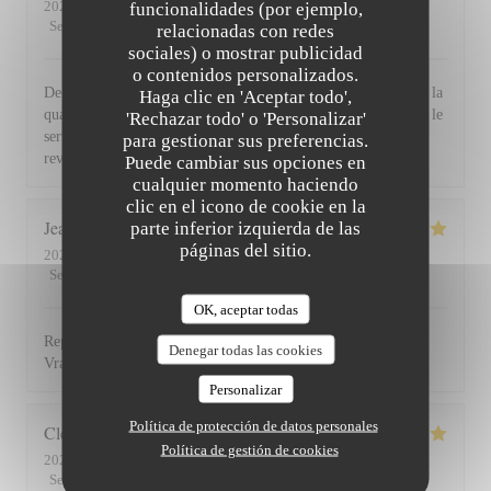
2026-07-30
- 19:30 - Invitados 2
funcionalidades (por ejemplo,
Servicio
:
5
/5
Ambiente
:
5
/5
Menú
:
5
/5
Calidad / Precio
:
5
/5
relacionadas con redes
sociales) o mostrar publicidad
o contenidos personalizados.
De l'accueil souriant et chaleureux comme à la maison jusqu'à la
Haga clic en 'Aceptar todo',
qualité et la présentation de l'assiette (poissons) en passant par le
'Rechazar todo' o 'Personalizar'
service du vin, nous avons apprécié ce dîner et souhaitons
para gestionar sus preferencias.
revenir. Bravo & merci +++
Puede cambiar sus opciones en
cualquier momento haciendo
clic en el icono de cookie en la
Jean Louis
D
parte inferior izquierda de las
páginas del sitio.
2026-07-30
- 13:00 - Invitados 2
Servicio
:
5
/5
Ambiente
:
4
/5
Menú
:
5
/5
Calidad / Precio
:
4
/5
OK, aceptar todas
Repas excellent de l’entrée au dessert. Service impeccable.
Denegar todas las cookies
Vraiment top. Je recommande.
Personalizar
Política de protección de datos personales
Clemence
P
Política de gestión de cookies
2026-07-29
- 20:00 - Invitados 2
Servicio
:
5
/5
Ambiente
:
5
/5
Menú
:
5
/5
Calidad / Precio
:
5
/5