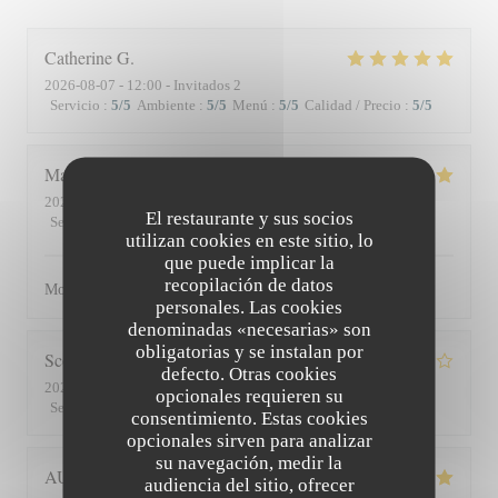
Catherine
G
2026-08-07
- 12:00 - Invitados 2
Servicio
:
5
/5
Ambiente
:
5
/5
Menú
:
5
/5
Calidad / Precio
:
5
/5
Matthieu
D
2026-08-01
- 19:30 - Invitados 2
El restaurante y sus socios
Servicio
:
5
/5
Ambiente
:
5
/5
Menú
:
5
/5
Calidad / Precio
:
5
/5
utilizan cookies en este sitio, lo
que puede implicar la
recopilación de datos
Moment superbe, du service à l’assiette !
personales. Las cookies
denominadas «necesarias» son
obligatorias y se instalan por
Scott
S
defecto. Otras cookies
2026-07-30
- 19:45 - Invitados 3
opcionales requieren su
Servicio
:
4
/5
Ambiente
:
3
/5
Menú
:
4
/5
Calidad / Precio
:
3
/5
consentimiento. Estas cookies
opcionales sirven para analizar
su navegación, medir la
AUDE
P
audiencia del sitio, ofrecer