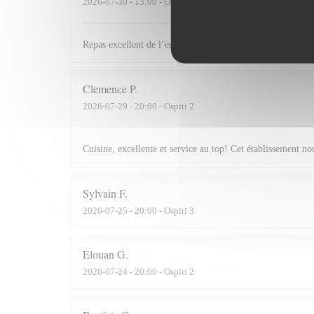
2026-07-30
- 13:00 - Ospiti 2
Repas excellent de l’entrée au dessert. Service impeccabl
Clemence
P
2026-07-29
- 20:00 - Ospiti 2
Cuisine, excellente et service au top! Cet établissement 
Sylvain
F
2026-07-25
- 20:00 - Ospiti 3
Elouan
G
2026-07-24
- 20:00 - Ospiti 2