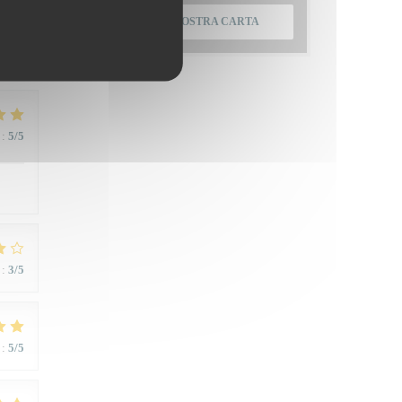
:
4
/5
SCOPRI LA NOSTRA CARTA
:
5
/5
:
3
/5
:
5
/5