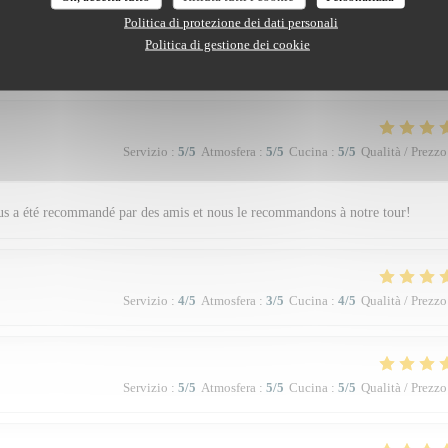
Servizio
:
5
/5
Atmosfera
:
4
/5
Cucina
:
5
/5
Qualità / Prezzo
Politica di protezione dei dati personali
Politica di gestione dei cookie
e. Vraiment top. Je recommande.
Servizio
:
5
/5
Atmosfera
:
5
/5
Cucina
:
5
/5
Qualità / Prezzo
nous a été recommandé par des amis et nous le recommandons à notre tour!
Servizio
:
4
/5
Atmosfera
:
3
/5
Cucina
:
4
/5
Qualità / Prezzo
Servizio
:
5
/5
Atmosfera
:
5
/5
Cucina
:
5
/5
Qualità / Prezzo