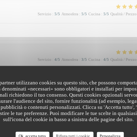
Servizio
:
5
/5
Atmosfera
:
5
/5
Cucina
:
5
/5
Qualità / Prezzo
Servizio
:
4
/5
Atmosfera
:
3
/5
Cucina
:
4
/5
Qualità / Prezzo
i partner utilizzano cookies su questo sito, che possono comporta
Servizio
:
5
/5
Atmosfera
:
5
/5
Cucina
:
5
/5
Qualità / Prezzo
s denominati «necessari» sono obbligatori e installati per impos
nali richiedono il tuo consenso. Questi cookies opzionali servo
urare l'audience del sito, fornire funzionalità (ad esempio, lega
à la qualité et la présentation de l'assiette (poissons) en passant par le service
pubblicità o contenuti personalizzati. Clicca su 'Accetta tutto', '
 Bravo & merci +++
estire le tue preferenze. Puoi modificare le tue scelte in qualsi
sull'icona del cookie in basso a sinistra delle pagine del sito.
Ok, accetta tutto
Rifiuta tutti i cookie
Personalizza