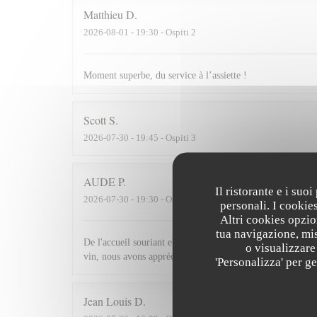
Matthieu
D
2026-08-01
- 19:30 - Ospiti 2
Moment superbe, du service à l’assiette !
Scott
S
2026-07-30
- 19:45 - Ospiti 3
AUDE
P
Il ristorante e i suo
2026-07-30
- 19:30 - Ospiti 2
personali. I cookie
Altri cookies opzio
tua navigazione, mis
De l'accueil souriant et chaleureux comme à la maison jusqu'
o visualizzare 
vin, nous avons apprécié ce dîner et souhaitons revenir.
'Personalizza' per g
Jean Louis
D