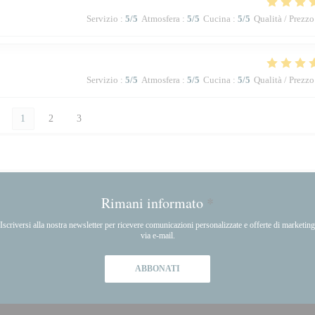
Servizio
:
5
/5
Atmosfera
:
5
/5
Cucina
:
5
/5
Qualità / Prezzo
Servizio
:
5
/5
Atmosfera
:
5
/5
Cucina
:
5
/5
Qualità / Prezzo
1
2
3
Rimani informato
*
Iscriversi alla nostra newsletter per ricevere comunicazioni personalizzate e offerte di marketing
via e-mail.
ABBONATI