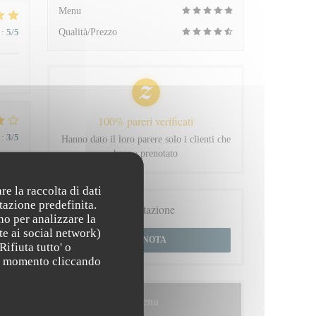
Menu
:
5
/5
Qualità/Prezzo
100% pareri verificati
:
3
/5
Hanno dato il loro parere solo i clienti che
hanno prenotato
re la raccolta di dati
:
5
/5
tazione predefinita.
Prenotazione
no per analizzare la
te ai social network)
PRENOTA
 du
Rifiuta tutto' o
asi momento cliccando
Menu