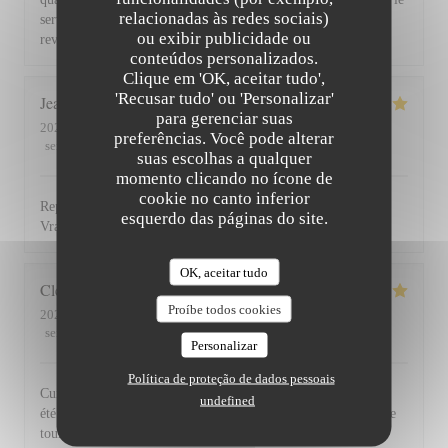
relacionadas às redes sociais)
service du vin, nous avons apprécié ce dîner et souhaitons
ou exibir publicidade ou
revenir. Bravo & merci +++
conteúdos personalizados.
Clique em 'OK, aceitar tudo',
'Recusar tudo' ou 'Personalizar'
Jean Louis
D
para gerenciar suas
2026-07-30
- 13:00 - guests 2
preferências. Você pode alterar
service
:
5
/5
ambience
:
4
/5
menu
:
5
/5
quality_price
:
4
/5
suas escolhas a qualquer
momento clicando no ícone de
cookie no canto inferior
Repas excellent de l’entrée au dessert. Service impeccable.
esquerdo das páginas do site.
Vraiment top. Je recommande.
OK, aceitar tudo
Clemence
P
Proíbe todos cookies
2026-07-29
- 20:00 - guests 2
service
:
5
/5
ambience
:
5
/5
menu
:
5
/5
quality_price
:
5
/5
Personalizar
Política de proteção de dados pessoais
Cuisine, excellente et service au top! Cet établissement nous a
undefined
été recommandé par des amis et nous le recommandons à notre
tour!