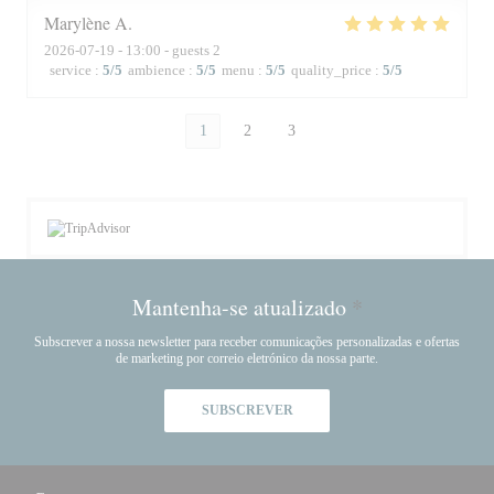
Marylène
A
2026-07-19
- 13:00 - guests 2
service
:
5
/5
ambience
:
5
/5
menu
:
5
/5
quality_price
:
5
/5
1
2
3
Mantenha-se atualizado
*
Subscrever a nossa newsletter para receber comunicações personalizadas e ofertas
de marketing por correio eletrónico da nossa parte.
SUBSCREVER