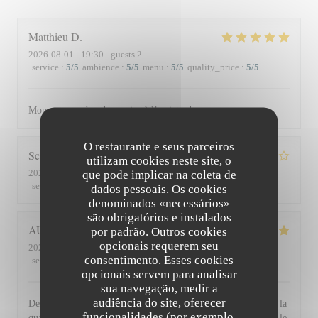
Matthieu
D
2026-08-01
- 19:30 - guests 2
service
:
5
/5
ambience
:
5
/5
menu
:
5
/5
quality_price
:
5
/5
Moment superbe, du service à l’assiette !
O restaurante e seus parceiros
Scott
S
utilizam cookies neste site, o
2026-07-30
- 19:45 - guests 3
que pode implicar na coleta de
service
:
4
/5
ambience
:
3
/5
menu
:
4
/5
quality_price
:
3
/5
dados pessoais. Os cookies
denominados «necessários»
são obrigatórios e instalados
AUDE
P
por padrão. Outros cookies
opcionais requerem seu
2026-07-30
- 19:30 - guests 2
consentimento. Esses cookies
service
:
5
/5
ambience
:
5
/5
menu
:
5
/5
quality_price
:
5
/5
opcionais servem para analisar
sua navegação, medir a
audiência do site, oferecer
De l'accueil souriant et chaleureux comme à la maison jusqu'à la
funcionalidades (por exemplo,
qualité et la présentation de l'assiette (poissons) en passant par le