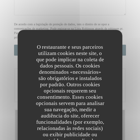
De acordo com a legislação de proteção de dados, tem o direito de se opor a
comunicações de marketing. Pode registar-se na Lista Robinson através de
robinson.pt
.
Para mais informações sobre o tratamento dos seus dados, consulte a nossa
política de
privacidade
.
O restaurante e seus parceiros
utilizam cookies neste site, o
que pode implicar na coleta de
dados pessoais. Os cookies
denominados «necessários»
Reserva
são obrigatórios e instalados
por padrão. Outros cookies
opcionais requerem seu
RESERVAR UMA MESA
consentimento. Esses cookies
opcionais servem para analisar
sua navegação, medir a
audiência do site, oferecer
Menus
funcionalidades (por exemplo,
relacionadas às redes sociais)
DESCUBRA O NOSSO MENU
ou exibir publicidade ou