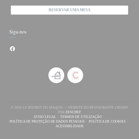
RESERVAR UMA MESA
Siga-nos
Facebook ((abre numa nova janela))
© 2026 LE BISTROT DU MAQUIS — WEBSITE DO RESTAURANTE CRIADO
((ABRE NUMA NOVA JANELA))
POR
ZENCHEF
AVISO LEGAL
TERMOS DE UTILIZAÇÃO
((ABRE NUMA NOVA JANELA))
((ABRE NUMA NOVA JANELA))
POLÍTICA DE PROTEÇÃO DE DADOS PESSOAIS
POLÍTICA DE COOKIES
((ABRE NUMA NOVA JANELA))
((ABRE NUMA NOV
ACESSIBILIDADE
((ABRE NUMA NOVA JANELA))