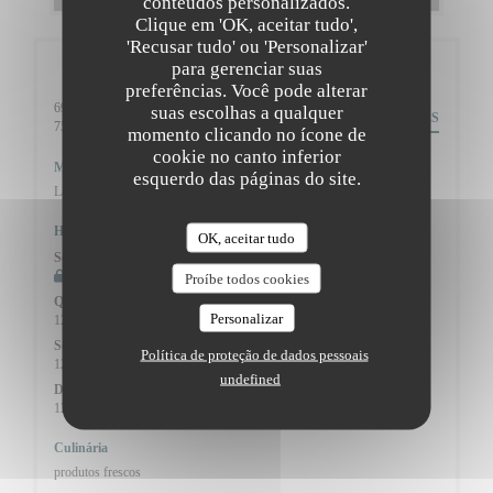
conteúdos personalizados.
Clique em 'OK, aceitar tudo',
'Recusar tudo' ou 'Personalizar'
para gerenciar suas
Informações gerais
preferências. Você pode alterar
69 Rue Caulaincourt,
suas escolhas a qualquer
DIREÇÕES
((abre numa nova janela))
75018 Paris
momento clicando no ícone de
cookie no canto inferior
Metro
esquerdo das páginas do site.
Lamarck-Caulaincourt (ligne 12)
Horário de abertura
OK, aceitar tudo
Seg
-
Ter
Fechado
Proíbe todos cookies
Qua
-
Qui
Personalizar
12:00 - 13:45
19:30 - 22:00
•
Sex
-
Sab
Política de proteção de dados pessoais
12:00 - 13:45
19:00 - 22:00
•
undefined
Domingo
12:00 - 14:15
19:30 - 21:30
•
Culinária
produtos frescos