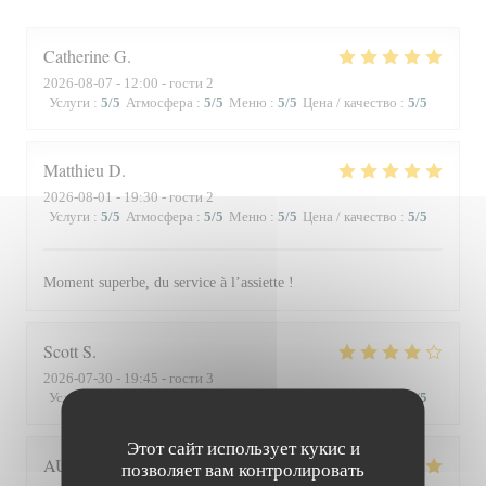
Catherine
G
2026-08-07
- 12:00 - гости 2
Услуги
:
5
/5
Атмосфера
:
5
/5
Меню
:
5
/5
Цена / качество
:
5
/5
Matthieu
D
2026-08-01
- 19:30 - гости 2
Услуги
:
5
/5
Атмосфера
:
5
/5
Меню
:
5
/5
Цена / качество
:
5
/5
Moment superbe, du service à l’assiette !
Scott
S
2026-07-30
- 19:45 - гости 3
Услуги
:
4
/5
Атмосфера
:
3
/5
Меню
:
4
/5
Цена / качество
:
3
/5
Этот сайт использует кукис и
AUDE
P
позволяет вам контролировать