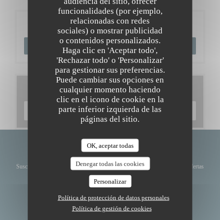
audiencia del sitio, ofrecer
funcionalidades (por ejemplo,
relacionadas con redes
Reserva
sociales) o mostrar publicidad
o contenidos personalizados.
RESERVAR UNA MESA
Haga clic en 'Aceptar todo',
'Rechazar todo' o 'Personalizar'
para gestionar sus preferencias.
Puede cambiar sus opciones en
Carta
cualquier momento haciendo
clic en el icono de cookie en la
parte inferior izquierda de las
DESCUBRIR NUESTRA CARTA
páginas del sitio.
OK, aceptar todas
Manténgase al día
*
Denegar todas las cookies
Suscríbase a nuestro boletín para recibir comunicaciones personalizadas y ofertas
de marketing por correo electrónico.
Personalizar
SUSCRIBIRSE
Política de protección de datos personales
Política de gestión de cookies