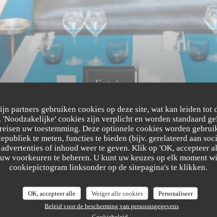
Foto's
zijn partners gebruiken cookies op deze site, wat kan leiden tot
'Noodzakelijke' cookies zijn verplicht en worden standaard ge
ereisen uw toestemming. Deze optionele cookies worden gebruik
tepubliek te meten, functies te bieden (bijv. gerelateerd aan so
advertenties of inhoud weer te geven. Klik op 'OK, accepteer alle
m uw voorkeuren te beheren. U kunt uw keuzes op elk moment wi
cookiepictogram linksonder op de sitepagina's te klikken.
OK, accepteer alle
Weiger alle cookies
Personaliseer
Beleid voor de bescherming van persoonsgegevens
Cookiebeleid