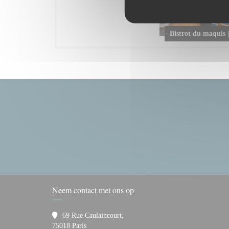
Bistrot du maquis |
Neem contact met ons op
69 Rue Caulaincourt,
((opent in een nieuw venster))
75018 Paris