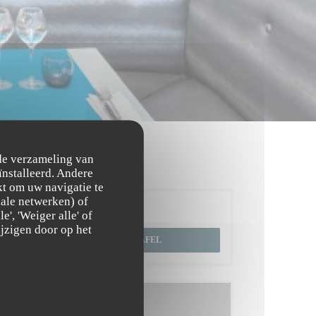
 de verzameling van
ïnstalleerd. Andere
t om uw navigatie te
ciale netwerken) of
Reservering
', 'Weiger alle' of
jzigen door op het
RESERVEER EEN TAFEL
Menu's