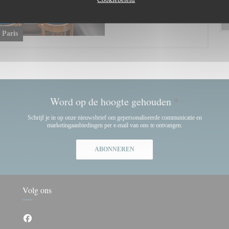
 Paris
Word op de hoogte gehouden
*
Schrijf je in op onze nieuwsbrief om gepersonaliseerde communicatie en
marketingaanbiedingen per e-mail van ons te ontvangen.
ABONNEREN
Volg ons
Facebook ((opent in een nieuw venster))