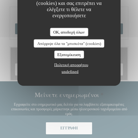
(cookies) και σας επιτρέπει να
ελέγξετε τι θέλετε να
Κράτηση
ενεργοποιήσετε
ΚΆΝΤΕ ΚΡΆΤΗΣΗ ΤΡΑΠΕΖΙΟΎ
OK, αποδοχή όλων
Απόρριψε όλα τα "μπισκότα" (cookies)
Μενού
Εξατομίκευση
Πολιτική απορρήτου
ΑΝΑΚΑΛΎΨΤΕ ΤΟ ΜΕΝΟΎ ΜΑΣ
undefined
Μείνετε ενημερωμένοι
*
Εγγραφείτε στο ενημερωτικό μας δελτίο για να λαμβάνετε εξατομικευμένες
επικοινωνίες και προσφορές μάρκετινγκ μέσω ηλεκτρονικού ταχυδρομείου από
εμάς.
ΕΓΓΡΑΦΉ