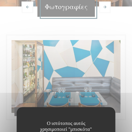
Φωτογραφίες
Bistrot du maquis | Paris
Ο ιστότοπος αυτός
χρησιμοποιεί "μπισκότα"