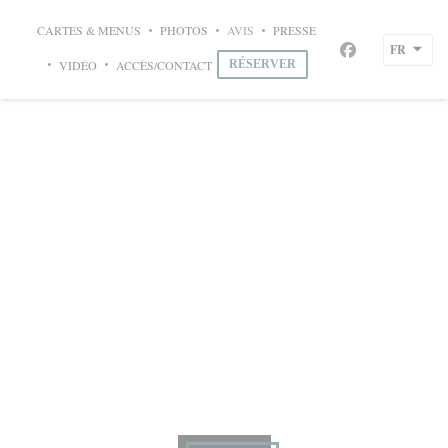
Personnalisation de vos choix en matière de cookies
CARTES & MENUS
PHOTOS
AVIS
PRESSE
Le Bistrot du Maquis
FR
Facebook ((ouvr
((OUVRE UNE NOUVELLE FENÊTRE))
VIDÉO
ACCÈS/CONTACT
RÉSERVER