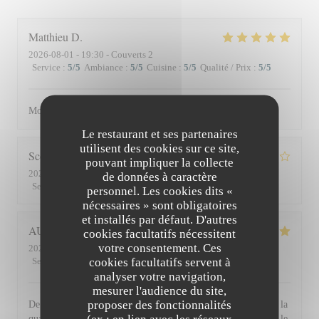
Matthieu
D
2026-08-01
- 19:30 - Couverts 2
Service
:
5
/5
Ambiance
:
5
/5
Cuisine
:
5
/5
Qualité / Prix
:
5
/5
Moment superbe, du service à l’assiette !
Le restaurant et ses partenaires
utilisent des cookies sur ce site,
Scott
S
pouvant impliquer la collecte
2026-07-30
- 19:45 - Couverts 3
de données à caractère
Service
:
4
/5
Ambiance
:
3
/5
Cuisine
:
4
/5
Qualité / Prix
:
3
/5
personnel. Les cookies dits «
nécessaires » sont obligatoires
et installés par défaut. D'autres
AUDE
P
cookies facultatifs nécessitent
votre consentement. Ces
2026-07-30
- 19:30 - Couverts 2
cookies facultatifs servent à
Service
:
5
/5
Ambiance
:
5
/5
Cuisine
:
5
/5
Qualité / Prix
:
5
/5
analyser votre navigation,
mesurer l'audience du site,
proposer des fonctionnalités
De l'accueil souriant et chaleureux comme à la maison jusqu'à la
(ex : en lien avec les réseaux
qualité et la présentation de l'assiette (poissons) en passant par le