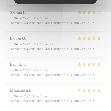
Sylvain
F
2026-07-25
- 20:00 - Couverts 3
Service
:
4
/5
Ambiance
:
3
/5
Cuisine
:
4
/5
Qualité / Prix
:
3
/5
Elouan
G
2026-07-24
- 20:00 - Couverts 2
Service
:
5
/5
Ambiance
:
5
/5
Cuisine
:
5
/5
Qualité / Prix
:
5
/5
Baptiste
G
2026-07-22
- 20:00 - Couverts 5
Service
:
5
/5
Ambiance
:
5
/5
Cuisine
:
5
/5
Qualité / Prix
:
5
/5
Maximilien
I
2026-07-17
- 20:15 - Couverts 5
Service
:
5
/5
Ambiance
:
5
/5
Cuisine
:
5
/5
Qualité / Prix
:
5
/5