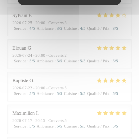
Sylvain
F
2026-07-25
- 20:00 - Couverts 3
Service
:
4
/5
Ambiance
:
3
/5
Cuisine
:
4
/5
Qualité / Prix
:
3
/5
Elouan
G
2026-07-24
- 20:00 - Couverts 2
Service
:
5
/5
Ambiance
:
5
/5
Cuisine
:
5
/5
Qualité / Prix
:
5
/5
Baptiste
G
2026-07-22
- 20:00 - Couverts 5
Service
:
5
/5
Ambiance
:
5
/5
Cuisine
:
5
/5
Qualité / Prix
:
5
/5
Maximilien
I
2026-07-17
- 20:15 - Couverts 5
Service
:
5
/5
Ambiance
:
5
/5
Cuisine
:
5
/5
Qualité / Prix
:
5
/5