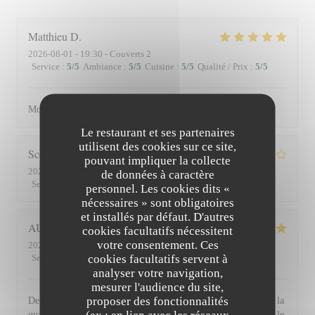
Matthieu
D
2026-08-01
- 19:30 - Couverts 2
Service
:
5
/5
Ambiance
:
5
/5
Cuisine
:
5
/5
Qualité / Prix
:
5
/5
Moment superbe, du service à l’assiette !
Le restaurant et ses partenaires
utilisent des cookies sur ce site,
Scott
S
pouvant impliquer la collecte
2026-07-30
- 19:45 - Couverts 3
de données à caractère
Service
:
4
/5
Ambiance
:
3
/5
Cuisine
:
4
/5
Qualité / Prix
:
3
/5
personnel. Les cookies dits «
nécessaires » sont obligatoires
et installés par défaut. D'autres
AUDE
P
cookies facultatifs nécessitent
votre consentement. Ces
2026-07-30
- 19:30 - Couverts 2
cookies facultatifs servent à
Service
:
5
/5
Ambiance
:
5
/5
Cuisine
:
5
/5
Qualité / Prix
:
5
/5
analyser votre navigation,
mesurer l'audience du site,
proposer des fonctionnalités
De l'accueil souriant et chaleureux comme à la maison jusqu'à la
(ex : en lien avec les réseaux
qualité et la présentation de l'assiette (poissons) en passant par le