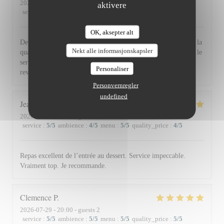
2026-07-30
- 19:30 - guests 2
aktivere
service
:
5
/5
ambience
:
5
/5
menu
:
5
/5
quality_price
:
5
/5
OK, aksepter alt
De l'accueil souriant et chaleureux comme à la maison jusqu'à la
Nekt alle informasjonskapsler
qualité et la présentation de l'assiette (poissons) en passant par le
service du vin, nous avons apprécié ce dîner et souhaitons
Personaliser
revenir. Bravo & merci +++
Personvernregler
undefined
Jean Louis
D
2026-07-30
- 13:00 - guests 2
service
:
5
/5
ambience
:
4
/5
menu
:
5
/5
quality_price
:
4
/5
Repas excellent de l’entrée au dessert. Service impeccable.
Vraiment top. Je recommande.
Clemence
P
2026-07-29
- 20:00 - guests 2
service
:
5
/5
ambience
:
5
/5
menu
:
5
/5
quality_price
:
5
/5