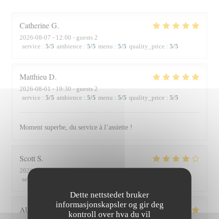
Catherine
G
2026-08-07
- 12:00 - guests 2
service
:
5
/5
ambience
:
5
/5
menu
:
5
/5
quality_price
:
5
/5
Matthieu
D
2026-08-01
- 19:30 - guests 2
service
:
5
/5
ambience
:
5
/5
menu
:
5
/5
quality_price
:
5
/5
Moment superbe, du service à l’assiette !
Scott
S
2026-07-30
- 19:45 - guests 3
service
:
4
/5
ambience
:
3
/5
menu
:
4
/5
quality_price
:
3
/5
Dette nettstedet bruker
informasjonskapsler og gir deg
AUDE
P
kontroll over hva du vil