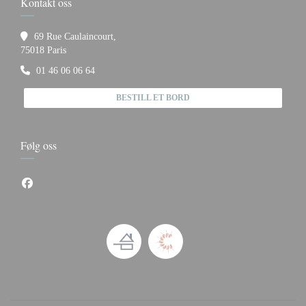
Kontakt oss
69 Rue Caulaincourt,
((åpner i et nytt vindu))
75018 Paris
01 46 06 06 64
BESTILL ET BORD
Følg oss
Facebook ((åpner i et nytt vindu))