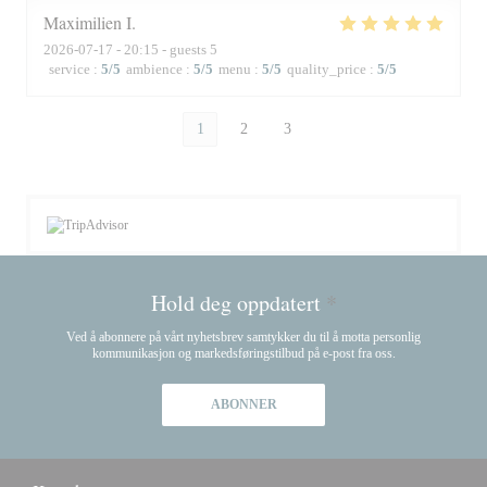
Maximilien
I
2026-07-17
- 20:15 - guests 5
service
:
5
/5
ambience
:
5
/5
menu
:
5
/5
quality_price
:
5
/5
1
2
3
Hold deg oppdatert
*
Ved å abonnere på vårt nyhetsbrev samtykker du til å motta personlig
kommunikasjon og markedsføringstilbud på e-post fra oss.
ABONNER