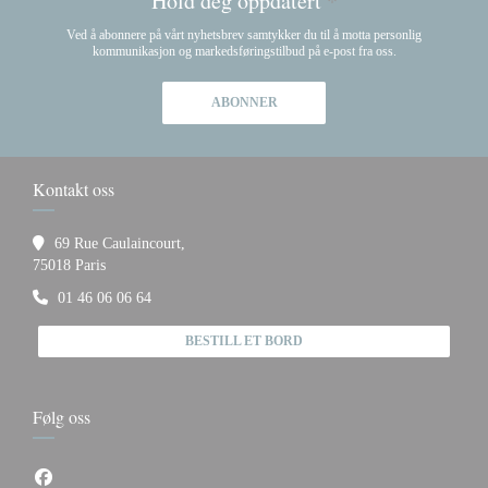
Hold deg oppdatert
*
Ved å abonnere på vårt nyhetsbrev samtykker du til å motta personlig
kommunikasjon og markedsføringstilbud på e-post fra oss.
ABONNER
Kontakt oss
69 Rue Caulaincourt,
((åpner i et nytt vindu))
75018 Paris
01 46 06 06 64
BESTILL ET BORD
Følg oss
Facebook ((åpner i et nytt vindu))