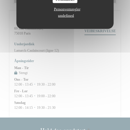
Personvernregler
undefined
Generell informasjon
69 Rue Caulaincourt,
VEIBESKRIVELSE
((åpner i et nytt vindu))
75018 Paris
Underjordisk
Lamarck-Caulaincourt (ligne 12)
Åpningstider
Man
-
Tir
Stengt
Ons
-
Tor
12:00 - 13:45
19:30 - 22:00
•
Fre
-
Lor
12:00 - 13:45
19:00 - 22:00
•
Søndag
12:00 - 14:15
19:30 - 21:30
•