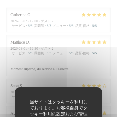
Catherine
G
2026-08-07
- 12:00 - ゲスト 2
サービス
:
5
/5
雰囲気
:
5
/5
メニュー
:
5
/5
品質-価格
:
5
/5
Matthieu
D
2026-08-01
- 19:30 - ゲスト 2
サービス
:
5
/5
雰囲気
:
5
/5
メニュー
:
5
/5
品質-価格
:
5
/5
Moment superbe, du service à l’assiette !
Scott
S
2026-07-30
- 19:45 - ゲスト 3
サービス
:
4
/5
雰囲気
:
3
/5
メニュー
:
4
/5
品質-価格
:
3
/5
当サイトはクッキーを利用し
ております。お客様自身でク
AUDE
P
ッキー利用の設定および管理