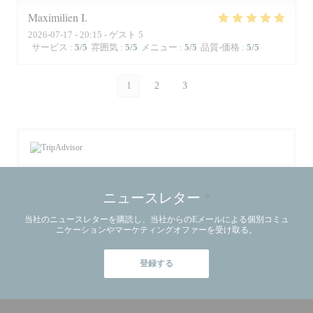
Maximilien
I
2026-07-17
- 20:15 - ゲスト 5
サービス
:
5
/5
雰囲気
:
5
/5
メニュー
:
5
/5
品質-価格
:
5
/5
1
2
3
ニュースレター
*
当社のニュースレターを購読し、当社からのEメールによる個別コミュ
ニケーションやマーケティングオファーを受け取る。
登録する