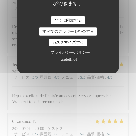
ができます。
2026-07-30
- 19:30 - ゲスト 2
サービス
:
5
/5
雰囲気
:
5
/5
メニュー
:
5
/5
品質-価格
:
5
/5
全てに同意する
De l'accueil souriant et chaleureux comme à la maison jusqu'à la
すべてのクッキーを拒否する
qualité et la présentation de l'assiette (poissons) en passant par le
service du vin, nous avons apprécié ce dîner et souhaitons
カスタマイズする
revenir. Bravo & merci +++
プライバシーポリシー
undefined
Jean Louis
D
2026-07-30
- 13:00 - ゲスト 2
サービス
:
5
/5
雰囲気
:
4
/5
メニュー
:
5
/5
品質-価格
:
4
/5
Repas excellent de l’entrée au dessert. Service impeccable.
Vraiment top. Je recommande.
Clemence
P
2026-07-29
- 20:00 - ゲスト 2
サービス
:
5
/5
雰囲気
:
5
/5
メニュー
:
5
/5
品質-価格
:
5
/5