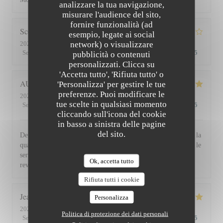
analizzare la tua navigazione,
misurare l'audience del sito,
fornire funzionalità (ad
Scott
S
esempio, legate ai social
network) o visualizzare
2026-07-30
- 19:45 - Ospiti 3
Servizio
:
4
/5
Atmosfera
:
3
/5
Cucina
:
4
/5
Qualità / Prezzo
:
3
/5
pubblicità o contenuti
personalizzati. Clicca su
'Accetta tutto', 'Rifiuta tutto' o
AUDE
P
'Personalizza' per gestire le tue
preferenze. Puoi modificare le
2026-07-30
- 19:30 - Ospiti 2
tue scelte in qualsiasi momento
Servizio
:
5
/5
Atmosfera
:
5
/5
Cucina
:
5
/5
Qualità / Prezzo
:
5
/5
cliccando sull'icona del cookie
in basso a sinistra delle pagine
del sito.
De l'accueil souriant et chaleureux comme à la maison jusqu'à la
qualité et la présentation de l'assiette (poissons) en passant par le
service du vin, nous avons apprécié ce dîner et souhaitons
Ok, accetta tutto
revenir. Bravo & merci +++
Rifiuta tutti i cookie
Jean Louis
D
Personalizza
2026-07-30
- 13:00 - Ospiti 2
Politica di protezione dei dati personali
Servizio
:
5
/5
Atmosfera
:
4
/5
Cucina
:
5
/5
Qualità / Prezzo
:
4
/5