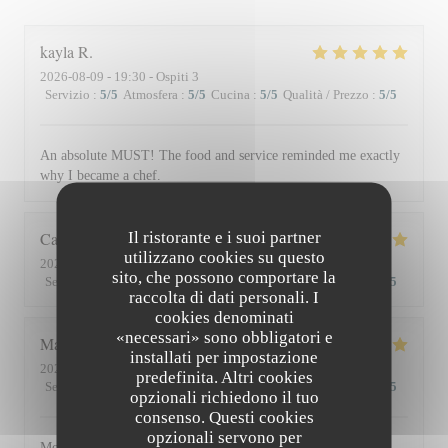
kayla
R
2026-08-09
- 19:30 - Ospiti 3
Servizio
:
5
/5
Atmosfera
:
5
/5
Cucina
:
5
/5
Qualità / Prezzo
:
5
/5
An absolute MUST! The food and service reminded me exactly
why I became a chef.
Il ristorante e i suoi partner
Catherine
G
utilizzano cookies su questo
2026-08-07
- 12:00 - Ospiti 2
sito, che possono comportare la
Servizio
:
5
/5
Atmosfera
:
5
/5
Cucina
:
5
/5
Qualità / Prezzo
:
5
/5
raccolta di dati personali. I
cookies denominati
«necessari» sono obbligatori e
Matthieu
D
installati per impostazione
2026-08-01
- 19:30 - Ospiti 2
predefinita. Altri cookies
Servizio
:
5
/5
Atmosfera
:
5
/5
Cucina
:
5
/5
Qualità / Prezzo
:
5
/5
opzionali richiedono il tuo
consenso. Questi cookies
opzionali servono per
Moment superbe, du service à l’assiette !