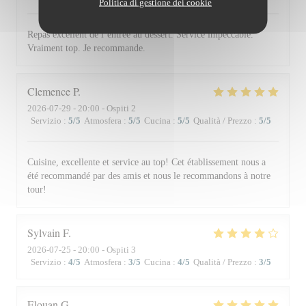
Politica di gestione dei cookie
Repas excellent de l’entrée au dessert. Service impeccable.
Vraiment top. Je recommande.
Clemence
P
2026-07-29
- 20:00 - Ospiti 2
Servizio
:
5
/5
Atmosfera
:
5
/5
Cucina
:
5
/5
Qualità / Prezzo
:
5
/5
Cuisine, excellente et service au top! Cet établissement nous a
été recommandé par des amis et nous le recommandons à notre
tour!
Sylvain
F
2026-07-25
- 20:00 - Ospiti 3
Servizio
:
4
/5
Atmosfera
:
3
/5
Cucina
:
4
/5
Qualità / Prezzo
:
3
/5
Elouan
G