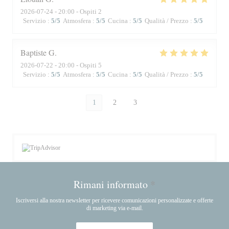
2026-07-24
- 20:00 - Ospiti 2
Servizio
:
5
/5
Atmosfera
:
5
/5
Cucina
:
5
/5
Qualità / Prezzo
:
5
/5
Baptiste
G
2026-07-22
- 20:00 - Ospiti 5
Servizio
:
5
/5
Atmosfera
:
5
/5
Cucina
:
5
/5
Qualità / Prezzo
:
5
/5
1
2
3
Rimani informato
*
Iscriversi alla nostra newsletter per ricevere comunicazioni personalizzate e offerte
di marketing via e-mail.