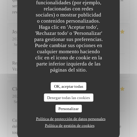
funcionalidades (por ejemplo,
service du vin, nous avons apprécié ce dîner et souhaitons
relacionadas con redes
revenir. Bravo & merci +++
sociales) o mostrar publicidad
o contenidos personalizados.
Haga clic en 'Aceptar todo',
Jean Louis
D
'Rechazar todo' o 'Personalizar'
para gestionar sus preferencias.
2026-07-30
- 13:00 - Invitados 2
Servicio
:
5
/5
Puede cambiar sus opciones en
Ambiente
:
4
/5
Menú
:
5
/5
Calidad / Precio
:
4
/5
cualquier momento haciendo
clic en el icono de cookie en la
parte inferior izquierda de las
Repas excellent de l’entrée au dessert. Service impeccable.
páginas del sitio.
Vraiment top. Je recommande.
OK, aceptar todas
Clemence
P
2026-07-29
- 20:00 - Invitados 2
Denegar todas las cookies
Servicio
:
5
/5
Ambiente
:
5
/5
Menú
:
5
/5
Calidad / Precio
:
5
/5
Personalizar
Política de protección de datos personales
Cuisine, excellente et service au top! Cet établissement nous a
Política de gestión de cookies
été recommandé par des amis et nous le recommandons à notre
tour!