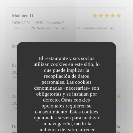
Matthieu
D
2026-08-01
- 19:30 - Invitados 2
Servicio
:
5
/5
Ambiente
:
5
/5
Menú
:
5
/5
Calidad / Precio
:
5
/5
Moment superbe, du service à l’assiette !
El restaurante y sus socios
utilizan cookies en este sitio, lo
Scott
S
que puede implicar la
2026-07-30
- 19:45 - Invitados 3
recopilación de datos
Servicio
:
4
/5
Ambiente
:
3
/5
Menú
:
4
/5
Calidad / Precio
:
3
/5
personales. Las cookies
denominadas «necesarias» son
obligatorias y se instalan por
AUDE
P
defecto. Otras cookies
2026-07-30
- 19:30 - Invitados 2
opcionales requieren su
Servicio
:
5
/5
Ambiente
:
5
/5
Menú
:
5
/5
Calidad / Precio
:
5
/5
consentimiento. Estas cookies
opcionales sirven para analizar
su navegación, medir la
De l'accueil souriant et chaleureux comme à la maison jusqu'à la
audiencia del sitio, ofrecer
qualité et la présentation de l'assiette (poissons) en passant par le