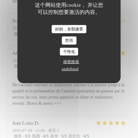
Moment superbe, du service à l’assiette !
这个网站使用cookie， 并让您
可以控制想要激活的内容。
Scott
S
2026-07-30
- 19:45 - 来宾 3
好的，全部接受
服务
:
4
/5
氛围
:
3
/5
菜单
:
4
/5
质价比
:
3
/5
禁用
个性化
AUDE
P
2026-07-30
- 19:30 - 来宾 2
保密政策
服务
:
5
/5
氛围
:
5
/5
菜单
:
5
/5
质价比
:
5
/5
undefined
De l'accueil souriant et chaleureux comme à la maison jusqu'à la
qualité et la présentation de l'assiette (poissons) en passant par le
service du vin, nous avons apprécié ce dîner et souhaitons
revenir. Bravo & merci +++
Jean Louis
D
2026-07-30
- 13:00 - 来宾 2
服务
:
5
/5
氛围
:
4
/5
菜单
:
5
/5
质价比
:
4
/5