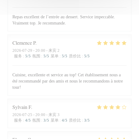
Repas excellent de l’entrée au dessert. Service impeccable.
Vraiment top. Je recommande.
Clemence
P
2026-07-29
- 20:00 - 来宾 2
服务
:
5
/5
氛围
:
5
/5
菜单
:
5
/5
质价比
:
5
/5
Cuisine, excellente et service au top! Cet établissement nous a
été recommandé par des amis et nous le recommandons à notre
tour!
Sylvain
F
2026-07-25
- 20:00 - 来宾 3
服务
:
4
/5
氛围
:
3
/5
菜单
:
4
/5
质价比
:
3
/5