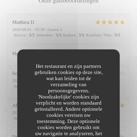
Onze gastbeoordelingen
Matthieu
D
2026-08-01
- 19:30 - Gasten 2
Service
:
5
/5
Atmosfeer
:
5
/5
Keuken
:
5
/5
Kwaliteit / Prijs
:
5
/5
Moment superbe, du service à l’assiette !
Het restaurant en zijn partners
gebruiken cookies op deze site,
Scott
S
wat kan leiden tot de
2026-07-30
- 19:45 - Gasten 3
verzameling van
Service
:
4
/5
Atmosfeer
:
3
/5
Keuken
:
4
/5
Kwaliteit / Prijs
:
3
/5
persoonsgegevens.
'Noodzakelijke' cookies zijn
verplicht en worden standaard
AUDE
P
geïnstalleerd. Andere optionele
2026-07-30
- 19:30 - Gasten 2
cookies vereisen uw
Service
:
5
/5
Atmosfeer
:
5
/5
Keuken
:
5
/5
Kwaliteit / Prijs
:
5
/5
toestemming. Deze optionele
cookies worden gebruikt om
uw navigatie te analyseren, het
De l'accueil souriant et chaleureux comme à la maison jusqu'à la