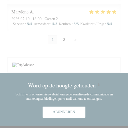
Marylène
A
2026-07-19
- 13:00 - Gasten 2
Service
:
5
/5
Atmosfeer
:
5
/5
Keuken
:
5
/5
Kwaliteit / Prijs
:
5
/5
1
2
3
Word op de hoogte gehouden
*
Schrijf je in op onze nieuwsbrief om gepersonaliseerde communicatie en
marketingaanbiedingen per e-mail van ons te ontvangen.
ABONNEREN