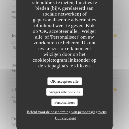
sitepubliek te meten, functies te
qualité et la présentation de l'assiette (poissons) en passant par le
bieden (bijv. gerelateerd aan
service du vin, nous avons apprécié ce dîner et souhaitons
sociale netwerken) of
revenir. Bravo & merci +++
gepersonaliseerde advertenties
of inhoud weer te geven. Klik
op 'OK, accepteer alle', 'Weiger
Jean Louis
D
alle' of 'Personaliseer' om uw
voorkeuren te beheren. U kunt
2026-07-30
- 13:00 - Gasten 2
Service
:
5
/5
Atmosfeer
uw keuzes op elk moment
:
4
/5
Keuken
:
5
/5
Kwaliteit / Prijs
:
4
/5
wijzigen door op het
cookiepictogram linksonder op
de sitepagina's te klikken.
Repas excellent de l’entrée au dessert. Service impeccable.
Vraiment top. Je recommande.
OK, accepteer alle
Clemence
P
Weiger alle cookies
2026-07-29
- 20:00 - Gasten 2
Service
:
5
/5
Atmosfeer
:
5
/5
Keuken
:
5
/5
Kwaliteit / Prijs
:
5
/5
Personaliseer
Beleid voor de bescherming van persoonsgegevens
Cookiebeleid
Cuisine, excellente et service au top! Cet établissement nous a
été recommandé par des amis et nous le recommandons à notre