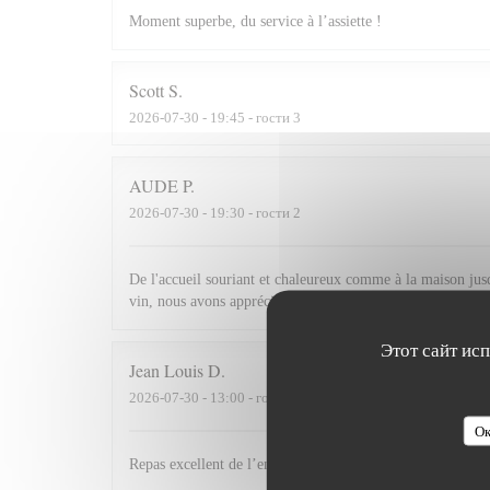
Moment superbe, du service à l’assiette !
Scott
S
2026-07-30
- 19:45 - гости 3
AUDE
P
2026-07-30
- 19:30 - гости 2
De l'accueil souriant et chaleureux comme à la maison jusqu'
vin, nous avons apprécié ce dîner et souhaitons revenir.
Этот сайт ис
Jean Louis
D
2026-07-30
- 13:00 - гости 2
Ок
Repas excellent de l’entrée au dessert. Service impeccabl