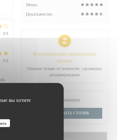
Меню
Цена/качество
:
3
/5
Исключительно проверенные
оценки
:
5
/5
Оценки только от клиентов, сделавших
резервирование
 du
Бронирование
рые вы хотите
ЗАБРОНИРОВАТЬ СТОЛИК
:
4
/5
вать