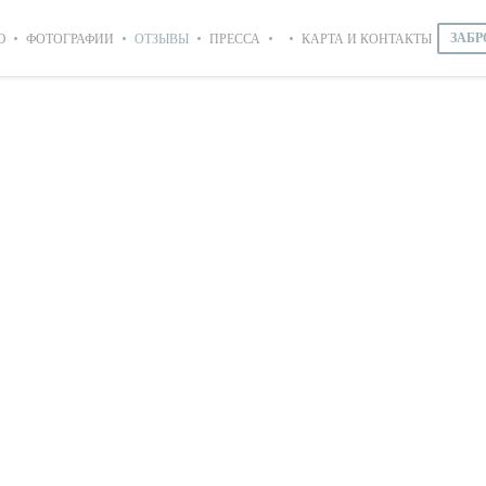
Ю
ФОТОГРАФИИ
ОТЗЫВЫ
ПРЕССА
КАРТА И КОНТАКТЫ
ЗАБР
((ОТКРЫВАЕТСЯ В НОВОМ ОКНЕ