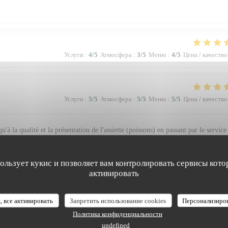
Услуги
:
4
/5
Атмосфера
:
3
/5
Меню
:
4
/5
Цена / качество
Услуги
:
5
/5
Атмосфера
:
5
/5
Меню
:
5
/5
Цена / качество
à la qualité et la présentation de l'assiette (poissons) en passant par le service
 Bravo & merci +++
пользует кукис и позволяет вам контролировать сервисы кото
активировать
Услуги
:
5
/5
Атмосфера
:
4
/5
Меню
:
5
/5
Цена / качество
, все активировать
Запретить использование cookies
Персонализиро
Политика конфиденциальности
e. Vraiment top. Je recommande.
undefined