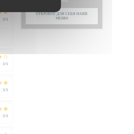
Меню
ОТКРОЙТЕ ДЛЯ СЕБЯ НАШЕ
МЕНЮ
:
5
/5
:
3
/5
:
5
/5
:
5
/5