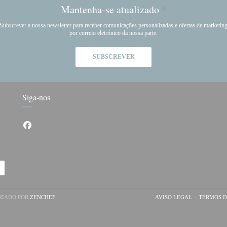
Mantenha-se atualizado
*
Subscrever a nossa newsletter para receber comunicações personalizadas e ofertas de marketin
por correio eletrónico da nossa parte.
SUBSCREVER
Siga-nos
Facebook ((abre numa nova janela))
((ABRE NUMA NOVA JANELA))
CRIADO POR
ZENCHEF
AVISO LEGAL
TERMOS D
((ABRE NUMA NOV