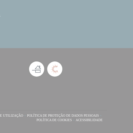
g
E UTILIZAÇÃO
POLÍTICA DE PROTEÇÃO DE DADOS PESSOAIS
A JANELA))
((ABRE NUMA NOVA JANELA))
((ABRE NUMA NOVA JANELA))
POLÍTICA DE COOKIES
ACESSIBILIDADE
((ABRE NUMA NOVA JANELA))
((ABRE NUMA NOVA JANELA