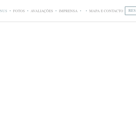
NUS
FOTOS
AVALIAÇÕES
IMPRENSA
MAPA E CONTACTO
RES
((ABRE NUMA NOVA JANELA))