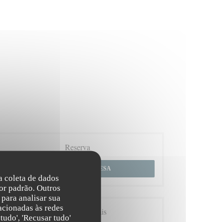
Reserva
RESERVAR UMA MESA
na coleta de dados
or padrão. Outros
para analisar sua
acionadas às redes
Informações gerais
tudo', 'Recusar tudo'