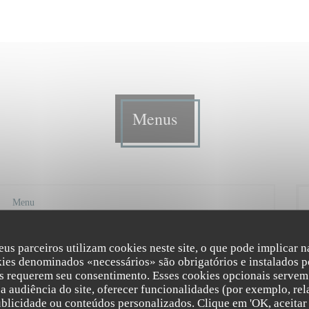
Menus
Menu
eus parceiros utilizam cookies neste site, o que pode implicar 
kies denominados «necessários» são obrigatórios e instalados p
Menu
s requerem seu consentimento. Esses cookies opcionais servem 
a audiência do site, oferecer funcionalidades (por exemplo, rel
 frais de la saison ; vins de propriétés et esprit nature. Changement des
ublicidade ou conteúdos personalizados. Clique em 'OK, aceitar 
E + P ou P + D = 37€ E + P + D = 42€