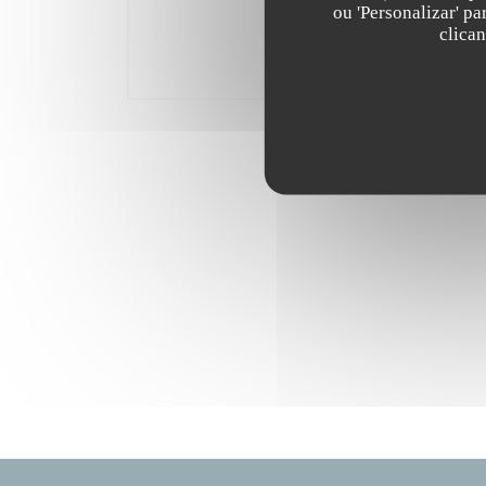
ou 'Personalizar' p
clica
E+