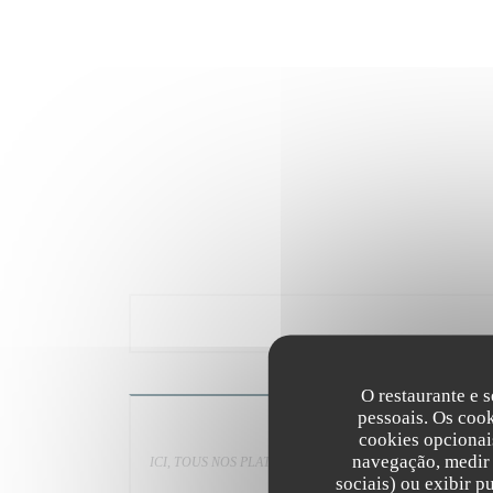
O restaurante e s
pessoais. Os coo
cookies opcionai
navegação, medir 
ICI, TOUS NOS PLAT ÉLABORÉS ET CUISINÉS SUR PLACE. Produits
sociais) ou exibir p
plats, selon arrivage 