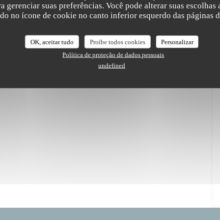
ara gerenciar suas preferências. Você pode alterar suas escolha
ndo no ícone de cookie no canto inferior esquerdo das páginas do
P ou P+D = 37€
OK, aceitar tudo
Proíbe todos cookies
Personalizar
Política de proteção de dados pessoais
undefined