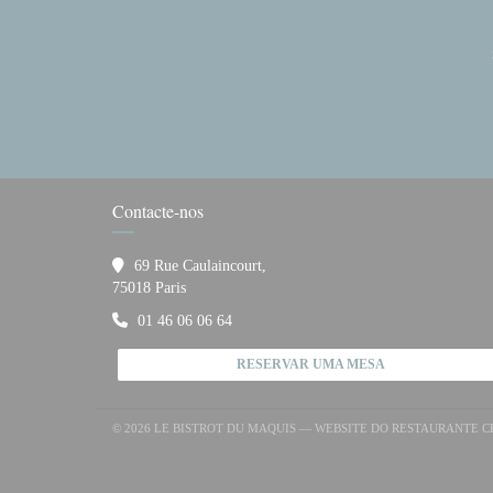
Contacte-nos
69 Rue Caulaincourt,
((abre numa nova janela))
75018 Paris
01 46 06 06 64
RESERVAR UMA MESA
© 2026 LE BISTROT DU MAQUIS — WEBSITE DO RESTAURANTE 