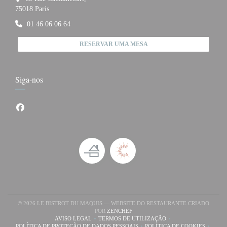
((abre numa nova janela))
75018 Paris
01 46 06 06 64
RESERVAR UMA MESA
Siga-nos
Facebook ((abre numa nova janela))
© 2026 LE BISTROT DU MAQUIS — WEBSITE DO RESTAURANTE CRIADO
((ABRE NUMA NOVA JANELA))
POR
ZENCHEF
AVISO LEGAL
TERMOS DE UTILIZAÇÃO
((ABRE NUMA NOVA JANELA))
((ABRE NUMA NOVA JANELA))
POLÍTICA DE PROTEÇÃO DE DADOS PESSOAIS
POLÍTICA DE COOKIES