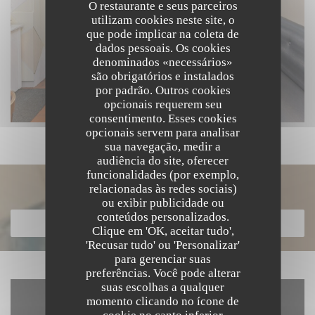
O restaurante e seus parceiros
utilizam cookies neste site, o
que pode implicar na coleta de
dados pessoais. Os cookies
denominados «necessários»
são obrigatórios e instalados
por padrão. Outros cookies
opcionais requerem seu
consentimento. Esses cookies
opcionais servem para analisar
sua navegação, medir a
audiência do site, oferecer
funcionalidades (por exemplo,
Descubra o nosso menu
relacionadas às redes sociais)
ou exibir publicidade ou
conteúdos personalizados.
DESCUBRA O NOSSO MENU
Clique em 'OK, aceitar tudo',
'Recusar tudo' ou 'Personalizar'
para gerenciar suas
preferências. Você pode alterar
suas escolhas a qualquer
momento clicando no ícone de