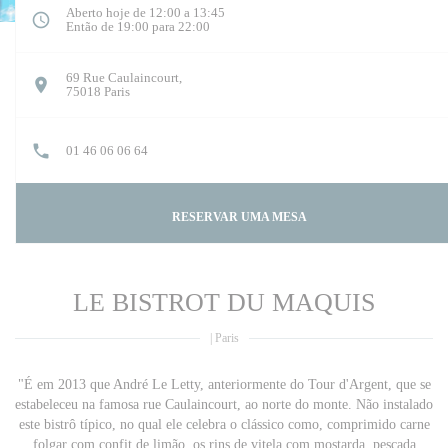
Aberto hoje de 12:00 a 13:45
Então de 19:00 para 22:00
69 Rue Caulaincourt,
((abre numa nova janela))
75018 Paris
01 46 06 06 64
RESERVAR UMA MESA
LE BISTROT DU MAQUIS
|
Paris
"É em 2013 que André Le Letty, anteriormente do Tour d'Argent, que se
estabeleceu na famosa rue Caulaincourt, ao norte do monte. Não instalado
este bistrô típico, no qual ele celebra o clássico como, comprimido carne
folgar com confit de limão, os rins de vitela com mostarda, pescada