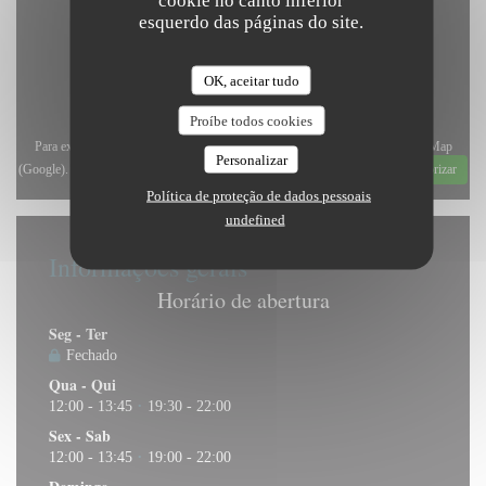
cookie no canto inferior
esquerdo das páginas do site.
OK, aceitar tudo
Proíbe todos cookies
Para exibir o mapa interativo do Waze, você deve aceitar os cookies do Waze Map
Personalizar
(Google). Esses cookies podem coletar dados de navegação e localização.
Autorizar
Política de proteção de dados pessoais
undefined
Informações gerais
Horário de abertura
Seg
-
Ter
Fechado
Qua
-
Qui
12:00 - 13:45
19:30 - 22:00
•
Sex
-
Sab
12:00 - 13:45
19:00 - 22:00
•