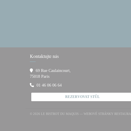
Kontaktujte nás
69 Rue Caulaincourt,
((otevře se v novém okně))
75018 Paris
01 46 06 06 64
REZERVOVAT STŮL
© 2026 LE BISTROT DU MAQUIS — WEBOVÉ STRÁNKY RESTAU