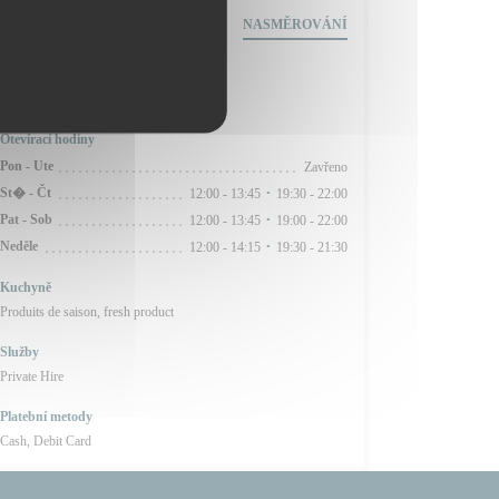
69 Rue Caulaincourt,
NASMĚROVÁNÍ
((otevře se v novém okně))
75018 Paris
Metro
Lamarck-Caulaincourt (ligne 12)
Otevírací hodiny
Pon
-
Ute
Zavřeno
St�
-
Čt
12:00 - 13:45
19:30 - 22:00
•
Pat
-
Sob
12:00 - 13:45
19:00 - 22:00
•
Neděle
12:00 - 14:15
19:30 - 21:30
•
Kuchyně
Produits de saison, fresh product
Služby
Private Hire
Platební metody
Cash, Debit Card