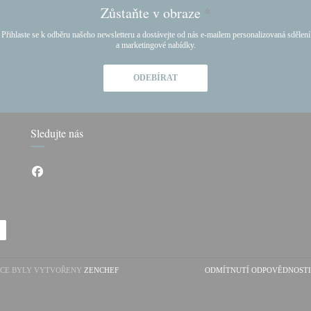
Zůstaňte v obraze
*
Přihlaste se k odběru našeho newsletteru a dostávejte od nás e-mailem personalizovaná sdělení
a marketingové nabídky.
ODEBÍRAT
Sledujte nás
Facebook ((otevře se v novém okně))
((OTEVŘE SE V NOVÉM OKNĚ))
RACE BYLY VYTVOŘENY
ZENCHEF
ODMÍTNUTÍ ODPOVĚDNOSTI
((OTEVŘE SE