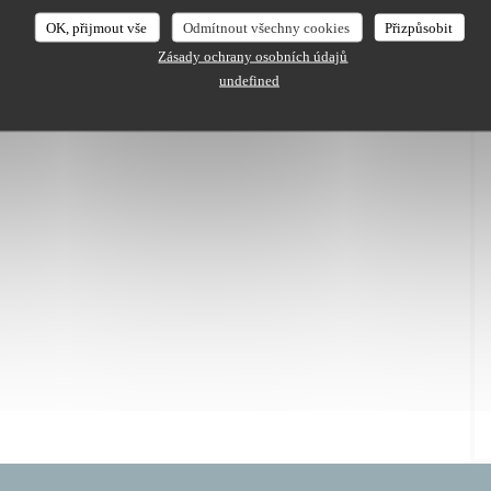
OK, přijmout vše
Odmítnout všechny cookies
Přizpůsobit
Zásady ochrany osobních údajů
P ou P+D = 37€
undefined