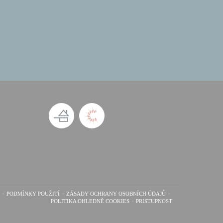
PODMÍNKY POUŽITÍ
ZÁSADY OCHRANY OSOBNÍCH ÚDAJŮ
 V NOVÉM OKNĚ))
((OTEVŘE SE V NOVÉM OKNĚ))
((OTEVŘE SE V NOVÉM OKNĚ))
POLITIKA OHLEDNĚ COOKIES
PRISTUPNOST
((OTEVŘE SE V NOVÉM OKNĚ))
((OTEVŘE SE V NOVÉM OK