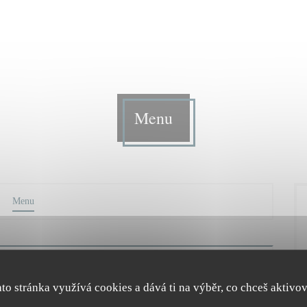
Menu
Menu
Menu
ato stránka využívá cookies a dává ti na výběr, co chceš aktivov
 frais de la saison ; vins de propriétés et esprit nature. Changement des
E + P ou P + D = 37€ E + P + D = 42€