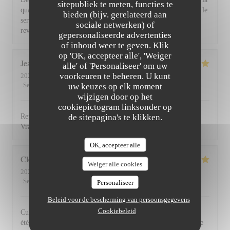
sitepubliek te meten, functies te
qualité et la présentation de l'assiette (poissons) en passant par le
bieden (bijv. gerelateerd aan
service du vin, nous avons apprécié ce dîner et souhaitons
sociale netwerken) of
revenir. Bravo & merci +++
gepersonaliseerde advertenties
of inhoud weer te geven. Klik
op 'OK, accepteer alle', 'Weiger
Jean Louis
D
alle' of 'Personaliseer' om uw
voorkeuren te beheren. U kunt
2026-07-30
- 13:00 - Gasten 2
Service
:
5
/5
Atmosfeer
uw keuzes op elk moment
:
4
/5
Keuken
:
5
/5
Kwaliteit / Prijs
:
4
/5
wijzigen door op het
cookiepictogram linksonder op
de sitepagina's te klikken.
Repas excellent de l’entrée au dessert. Service impeccable.
Vraiment top. Je recommande.
OK, accepteer alle
Clemence
P
Weiger alle cookies
2026-07-29
- 20:00 - Gasten 2
Service
:
5
/5
Atmosfeer
:
5
/5
Keuken
:
5
/5
Kwaliteit / Prijs
:
5
/5
Personaliseer
Beleid voor de bescherming van persoonsgegevens
Cookiebeleid
Cuisine, excellente et service au top! Cet établissement nous a
été recommandé par des amis et nous le recommandons à notre