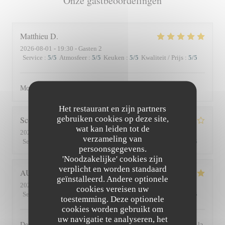
Onze gastbeoordelingen
Matthieu
D
2026-08-01
- 19:30 - Gasten 2
Service
:
5
/5
Atmosfeer
:
5
/5
Keuken
:
5
/5
Kwaliteit / Prijs
:
5
/5
Moment superbe, du service à l’assiette !
Het restaurant en zijn partners
gebruiken cookies op deze site,
Scott
S
wat kan leiden tot de
2026-07-30
- 19:45 - Gasten 3
verzameling van
Service
:
4
/5
Atmosfeer
:
3
/5
Keuken
:
4
/5
Kwaliteit / Prijs
:
3
/5
persoonsgegevens.
'Noodzakelijke' cookies zijn
verplicht en worden standaard
AUDE
P
geïnstalleerd. Andere optionele
2026-07-30
- 19:30 - Gasten 2
cookies vereisen uw
Service
:
5
/5
Atmosfeer
:
5
/5
Keuken
:
5
/5
Kwaliteit / Prijs
:
5
/5
toestemming. Deze optionele
cookies worden gebruikt om
uw navigatie te analyseren, het
De l'accueil souriant et chaleureux comme à la maison jusqu'à la