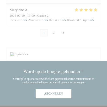
Marylène
A
2026-07-19
- 13:00 - Gasten 2
Service
:
5
/5
Atmosfeer
:
5
/5
Keuken
:
5
/5
Kwaliteit / Prijs
:
5
/5
1
2
3
Word op de hoogte gehouden
*
Schrijf je in op onze nieuwsbrief om gepersonaliseerde communicatie en
marketingaanbiedingen per e-mail van ons te ontvangen.
ABONNEREN