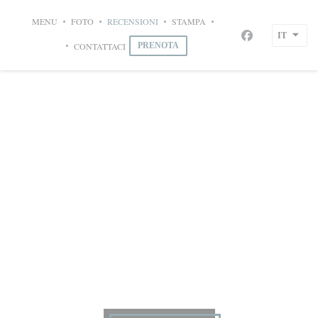
Personalizzazione delle tue scelte sui cookie
MENU
FOTO
RECENSIONI
STAMPA
((APRE UNA NUOVA FIN
Le Bistrot du Maquis
IT
Facebook ((apre
CONTATTACI
PRENOTA