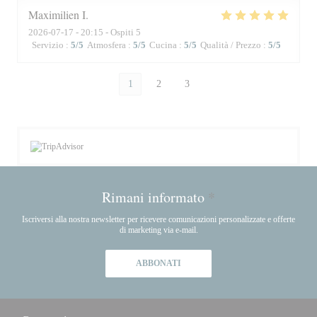
Maximilien
I
2026-07-17
- 20:15 - Ospiti 5
Servizio
:
5
/5
Atmosfera
:
5
/5
Cucina
:
5
/5
Qualità / Prezzo
:
5
/5
1
2
3
Rimani informato
*
Iscriversi alla nostra newsletter per ricevere comunicazioni personalizzate e offerte
di marketing via e-mail.
ABBONATI