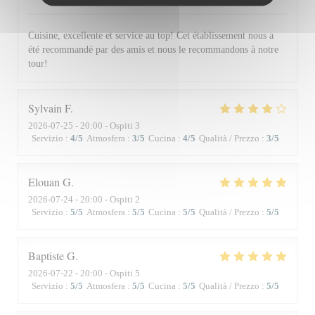
Cuisine, excellente et service au top! Cet établissement nous a
été recommandé par des amis et nous le recommandons à notre
tour!
Sylvain
F
2026-07-25
- 20:00 - Ospiti 3
Servizio
:
4
/5
Atmosfera
:
3
/5
Cucina
:
4
/5
Qualità / Prezzo
:
3
/5
Elouan
G
2026-07-24
- 20:00 - Ospiti 2
Servizio
:
5
/5
Atmosfera
:
5
/5
Cucina
:
5
/5
Qualità / Prezzo
:
5
/5
Baptiste
G
2026-07-22
- 20:00 - Ospiti 5
Servizio
:
5
/5
Atmosfera
:
5
/5
Cucina
:
5
/5
Qualità / Prezzo
:
5
/5