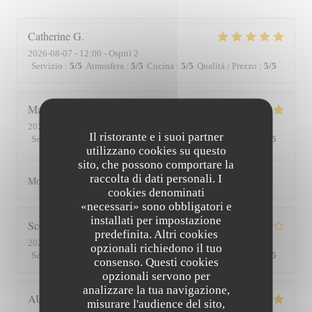
Catherine
G
2026-08-07
- 12:00 - Ospiti 2
Servizio
:
5
/5
Atmosfera
:
5
/5
Cucina
:
5
/5
Qualità / Prezzo
:
5
/5
Matthieu
D
2026-08-01
- 19:30 - Ospiti 2
Il ristorante e i suoi partner
Servizio
:
5
/5
Atmosfera
:
5
/5
Cucina
:
5
/5
Qualità / Prezzo
:
5
/5
utilizzano cookies su questo
sito, che possono comportare la
raccolta di dati personali. I
Moment superbe, du service à l’assiette !
cookies denominati
«necessari» sono obbligatori e
installati per impostazione
Scott
S
predefinita. Altri cookies
2026-07-30
- 19:45 - Ospiti 3
opzionali richiedono il tuo
Servizio
:
4
/5
Atmosfera
:
3
/5
Cucina
:
4
/5
Qualità / Prezzo
:
3
/5
consenso. Questi cookies
opzionali servono per
analizzare la tua navigazione,
AUDE
P
misurare l'audience del sito,