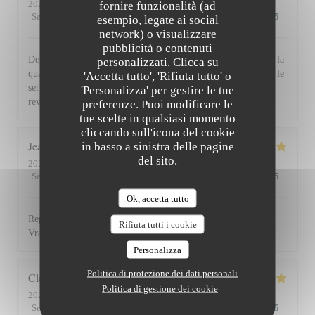
2026-07-30
- 19:30 - Ospiti 2
fornire funzionalità (ad
Servizio
:
5
/5
Atmosfera
:
5
/5
Cucina
:
5
/5
Qualità / Prezzo
:
5
/5
esempio, legate ai social
network) o visualizzare
pubblicità o contenuti
De l'accueil souriant et chaleureux comme à la maison jusqu'à la
personalizzati. Clicca su
qualité et la présentation de l'assiette (poissons) en passant par le
'Accetta tutto', 'Rifiuta tutto' o
service du vin, nous avons apprécié ce dîner et souhaitons
'Personalizza' per gestire le tue
revenir. Bravo & merci +++
preferenze. Puoi modificare le
tue scelte in qualsiasi momento
cliccando sull'icona del cookie
Jean Louis
D
in basso a sinistra delle pagine
del sito.
2026-07-30
- 13:00 - Ospiti 2
Servizio
:
5
/5
Atmosfera
:
4
/5
Cucina
:
5
/5
Qualità / Prezzo
:
4
/5
Ok, accetta tutto
Repas excellent de l’entrée au dessert. Service impeccable.
Rifiuta tutti i cookie
Vraiment top. Je recommande.
Personalizza
Politica di protezione dei dati personali
Clemence
P
Politica di gestione dei cookie
2026-07-29
- 20:00 - Ospiti 2
Servizio
:
5
/5
Atmosfera
:
5
/5
Cucina
:
5
/5
Qualità / Prezzo
:
5
/5