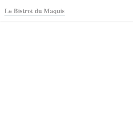
Πίνακας διαχείρισης "Μπισκότων" (Cookies)
Le Bistrot du Maquis