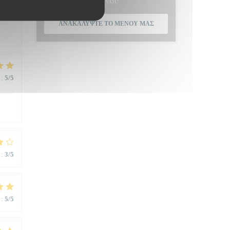
Μενού
:
4
/5
ΑΝΑΚΑΛΎΨΤΕ ΤΟ ΜΕΝΟΎ ΜΑΣ
:
5
/5
:
3
/5
:
5
/5