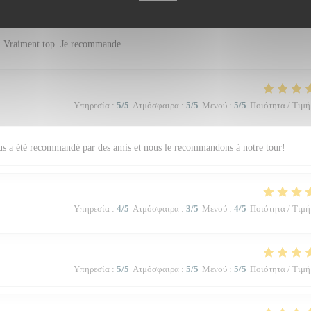
Υπηρεσία
:
5
/5
Ατμόσφαιρα
:
4
/5
Μενού
:
5
/5
Ποιότητα / Τιμή
e. Vraiment top. Je recommande.
Υπηρεσία
:
5
/5
Ατμόσφαιρα
:
5
/5
Μενού
:
5
/5
Ποιότητα / Τιμή
nous a été recommandé par des amis et nous le recommandons à notre tour!
Υπηρεσία
:
4
/5
Ατμόσφαιρα
:
3
/5
Μενού
:
4
/5
Ποιότητα / Τιμή
Υπηρεσία
:
5
/5
Ατμόσφαιρα
:
5
/5
Μενού
:
5
/5
Ποιότητα / Τιμή