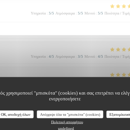
Υπηρεσία
:
5
/5
Ατμόσφαιρα
:
5
/5
Μενού
:
5
/5
Ποιότητα / Τιμή
Υπηρεσία
:
4
/5
Ατμόσφαιρα
:
3
/5
Μενού
:
4
/5
Ποιότητα / Τιμή
Υπηρεσία
:
5
/5
Ατμόσφαιρα
:
5
/5
Μενού
:
5
/5
Ποιότητα / Τιμή
ός χρησιμοποιεί "μπισκότα" (cookies) και σας επιτρέπει να ελέγξ
ενεργοποιήσετε
à la qualité et la présentation de l'assiette (poissons) en passant par le service
 Bravo & merci +++
OK, αποδοχή όλων
Απόρριψε όλα τα "μπισκότα" (cookies)
Εξατομίκευσ
Πολιτική απορρήτου
undefined