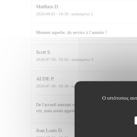
Matthieu
D
2026-08-01
- 19:30 - καλεσμένοι 2
Moment superbe, du service à l’assiette !
Scott
S
2026-07-30
- 19:45 - καλεσμένοι 3
AUDE
P
2026-07-30
- 19:30 - καλεσμένοι 2
Ο ιστότοπος αυτ
De l'accueil souriant et chaleureux comme à la maison jusqu'
vin, nous avons apprécié ce dîner et souhaitons revenir.
Jean Louis
D