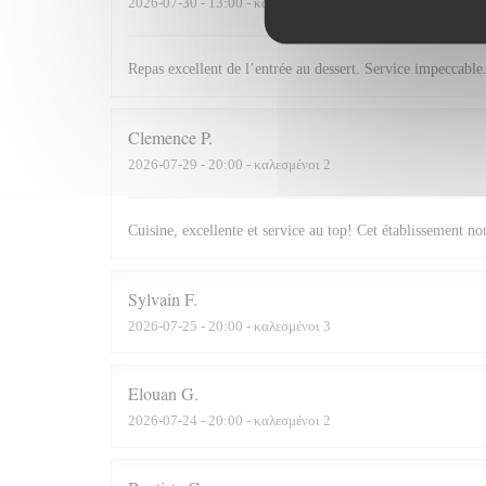
2026-07-30
- 13:00 - καλεσμένοι 2
Repas excellent de l’entrée au dessert. Service impeccabl
Clemence
P
2026-07-29
- 20:00 - καλεσμένοι 2
Cuisine, excellente et service au top! Cet établissement 
Sylvain
F
2026-07-25
- 20:00 - καλεσμένοι 3
Elouan
G
2026-07-24
- 20:00 - καλεσμένοι 2