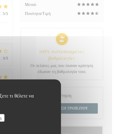
Μενού
:
5
/5
Ποιότητα/Τιμή
100% πιστοποιημένες
βαθμολογίες
:
3
/5
Οι πελάτες μας που έκαναν κράτηση
έδωσαν τη βαθμολογία τους
:
5
/5
Κράτηση
ετε τι θέλετε να
 du
ΚΆΝΤΕ ΚΡΆΤΗΣΗ ΤΡΑΠΕΖΙΟΎ
η