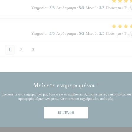
Υπηρεσία
:
5
/5
Ατμόσφαιρα
:
5
/5
Μενού
:
5
/5
Ποιότητα / Τιμή
Υπηρεσία
:
5
/5
Ατμόσφαιρα
:
5
/5
Μενού
:
5
/5
Ποιότητα / Τιμή
1
2
3
Μείνετε ενημερωμένοι
*
Εγγραφείτε στο ενημερωτικό μας δελτίο για να λαμβάνετε εξατομικευμένες επικοινωνίες και
προσφορές μάρκετινγκ μέσω ηλεκτρονικού ταχυδρομείου από εμάς.
ΕΓΓΡΑΦΉ