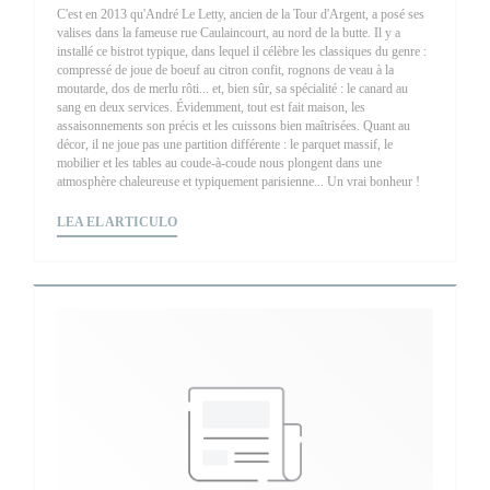
C'est en 2013 qu'André Le Letty, ancien de la Tour d'Argent, a posé ses
valises dans la fameuse rue Caulaincourt, au nord de la butte. Il y a
installé ce bistrot typique, dans lequel il célèbre les classiques du genre :
compressé de joue de boeuf au citron confit, rognons de veau à la
moutarde, dos de merlu rôti... et, bien sûr, sa spécialité : le canard au
sang en deux services. Évidemment, tout est fait maison, les
assaisonnements son précis et les cuissons bien maîtrisées. Quant au
décor, il ne joue pas une partition différente : le parquet massif, le
mobilier et les tables au coude-à-coude nous plongent dans une
atmosphère chaleureuse et typiquement parisienne... Un vrai bonheur !
((ABRE EN UNA NUEVA VENTANA))
LEA EL ARTICULO