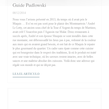
Guide Pudlowski
08/12/2014
Nous vous l’avions présenté en 2013, du temps où il avait pris le
Maquis … Il n’en est pas sorti pour le plaisir des Montmartrois ! André
Le Letty, cet ancien sous-chef de la Tour d’Argent du temps de Martinez,
avait créé l’Anacréon puis l’Agassin rue Malar. Deux restaurants à
succès après, André et son épouse Shuquin se sont installés dans cette
rue montante, ont débroussaillé les lieux pas à pas, redonné de la couleur
aux murs qui en avaient grand besoin, et ont fait de ce Maquis le repaire
le plus gourmand du quartier. Un cadre sans épate comme cette cuisine
qui est bourgeoise dans le respect des traditions, là où le produit est traité
avec une vraie technique, où les saveurs restent intactes, avec de belles
sauces et une maîtrise absolue des cuissons. Voilà donc une adresse qui
régale son monde et qui ne déçoit pas.
((ABRE EN UNA NUEVA VENTANA))
LEA EL ARTICULO