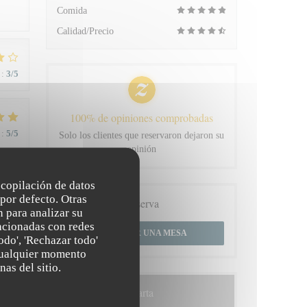
Comida
Calidad/Precio
:
3
/5
100% de opiniones comprobadas
:
5
/5
Solo los clientes que reservaron dejaron su
opinión
 du
recopilación de datos
por defecto. Otras
Reserva
 para analizar su
lacionadas con redes
RESERVAR UNA MESA
odo', 'Rechazar todo'
:
4
/5
 cualquier momento
nas del sitio.
Carta