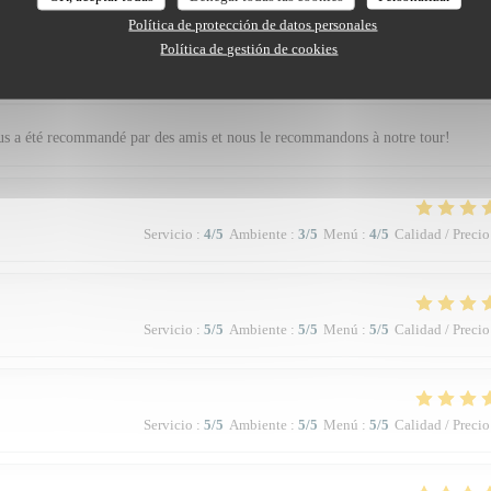
Política de protección de datos personales
Política de gestión de cookies
Servicio
:
5
/5
Ambiente
:
5
/5
Menú
:
5
/5
Calidad / Precio
nous a été recommandé par des amis et nous le recommandons à notre tour!
Servicio
:
4
/5
Ambiente
:
3
/5
Menú
:
4
/5
Calidad / Precio
Servicio
:
5
/5
Ambiente
:
5
/5
Menú
:
5
/5
Calidad / Precio
Servicio
:
5
/5
Ambiente
:
5
/5
Menú
:
5
/5
Calidad / Precio