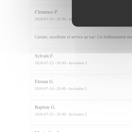
Clemence
P
2026-07-29
- 20:00 - Invitados 2
Cuisine, excellente et service au top! Cet établissement 
Sylvain
F
2026-07-25
- 20:00 - Invitados 3
Elouan
G
2026-07-24
- 20:00 - Invitados 2
Baptiste
G
2026-07-22
- 20:00 - Invitados 5