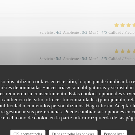
Servicio
:
4
/5
Ambiente
:
3
/5
Menú
:
4
/5
Calidad / Precio
Servicio
:
5
/5
Ambiente
:
5
/5
Menú
:
5
/5
Calidad / Precio
à la qualité et la présentation de l'assiette (poissons) en passant par le service
 socios utilizan cookies en este sitio, lo que puede implicar la 
 Bravo & merci +++
ookies denominadas «necesarias» son obligatorias y se instalan 
es requieren su consentimiento. Estas cookies opcionales sirven
a audiencia del sitio, ofrecer funcionalidades (por ejemplo, re
publicidad o contenidos personalizados. Haga clic en 'Aceptar t
Servicio
:
5
/5
Ambiente
:
4
/5
Menú
:
5
/5
Calidad / Precio
para gestionar sus preferencias. Puede cambiar sus opciones en
 en el icono de cookie en la parte inferior izquierda de las pági
e. Vraiment top. Je recommande.
OK, aceptar todas
Denegar todas las cookies
Personalizar