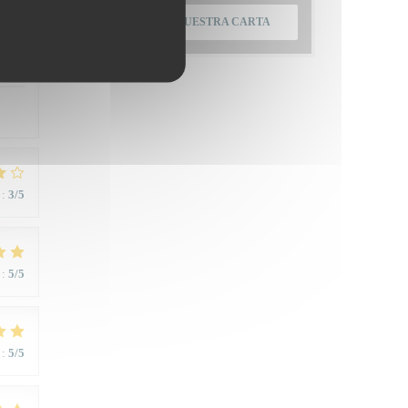
DESCUBRIR NUESTRA CARTA
:
5
/5
:
3
/5
:
5
/5
:
5
/5