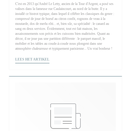
C'est en 2013 qu'André Le Letty, ancien de la Tour d'Argent, a posé ses
valises dans la fameuse rue Caulaincourt, au nord de la butte. Il y a
installé ce bistrot typique, dans lequel il célèbre les classiques du genre :
compressé de joue de boeuf au citron confit, rognons de veau à la
moutarde, dos de merlu rôti... et, bien sûr, sa spécialité : le canard au
sang en deux services. Évidemment, tout est fait maison, les
assaisonnements son précis et les cuissons bien maîtrisées. Quant au
décor, il ne joue pas une partition différente : le parquet massif, le
mobilier et les tables au coude-à-coude nous plongent dans une
atmosphère chaleureuse et typiquement parisienne... Un vrai bonheur !
((OPENT IN EEN NIEUW VENSTER))
LEES HET ARTIKEL