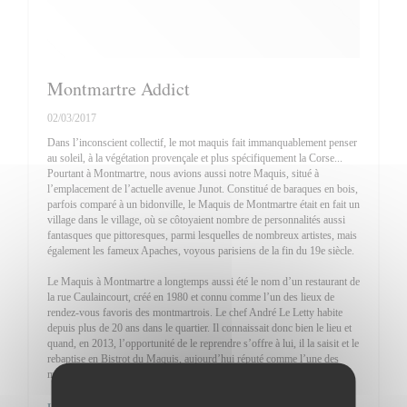
Montmartre Addict
02/03/2017
Dans l’inconscient collectif, le mot maquis fait immanquablement penser
au soleil, à la végétation provençale et plus spécifiquement la Corse...
Pourtant à Montmartre, nous avions aussi notre Maquis, situé à
l’emplacement de l’actuelle avenue Junot. Constitué de baraques en bois,
parfois comparé à un bidonville, le Maquis de Montmartre était en fait un
village dans le village, où se côtoyaient nombre de personnalités aussi
fantasques que pittoresques, parmi lesquelles de nombreux artistes, mais
également les fameux Apaches, voyous parisiens de la fin du 19e siècle.
Le Maquis à Montmartre a longtemps aussi été le nom d’un restaurant de
la rue Caulaincourt, créé en 1980 et connu comme l’un des lieux de
rendez-vous favoris des montmartrois. Le chef André Le Letty habite
depuis plus de 20 ans dans le quartier. Il connaissait donc bien le lieu et
quand, en 2013, l’opportunité de le reprendre s’offre à lui, il la saisit et le
rebaptise en Bistrot du Maquis, aujourd’hui réputé comme l’une des
meilleures tables de la Butte. ...
((OPENT IN EEN NIEUW VENSTER))