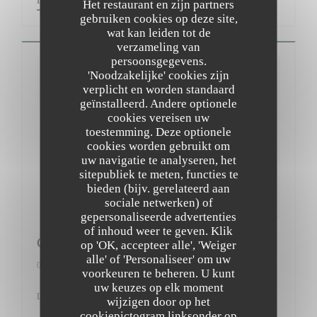
LEES HET ARTIKEL
Het restaurant en zijn partners
gebruiken cookies op deze site,
wat kan leiden tot de
verzameling van
persoonsgegevens.
'Noodzakelijke' cookies zijn
verplicht en worden standaard
geïnstalleerd. Andere optionele
cookies vereisen uw
toestemming. Deze optionele
cookies worden gebruikt om
uw navigatie te analyseren, het
sitepubliek te meten, functies te
bieden (bijv. gerelateerd aan
sociale netwerken) of
gepersonaliseerde advertenties
of inhoud weer te geven. Klik
Gault&Millau
op 'OK, accepteer alle', 'Weiger
alle' of 'Personaliseer' om uw
01/03/2017
voorkeuren te beheren. U kunt
uw keuzes op elk moment
Le Bistrot du Maquis 12/20
wijzigen door op het
cookiepictogram linksonder op