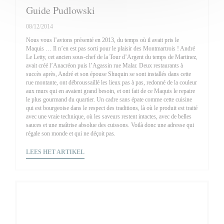
Guide Pudlowski
08/12/2014
Nous vous l’avions présenté en 2013, du temps où il avait pris le
Maquis … Il n’en est pas sorti pour le plaisir des Montmartrois ! André
Le Letty, cet ancien sous-chef de la Tour d’Argent du temps de Martinez,
avait créé l’Anacréon puis l’Agassin rue Malar. Deux restaurants à
succès après, André et son épouse Shuquin se sont installés dans cette
rue montante, ont débroussaillé les lieux pas à pas, redonné de la couleur
aux murs qui en avaient grand besoin, et ont fait de ce Maquis le repaire
le plus gourmand du quartier. Un cadre sans épate comme cette cuisine
qui est bourgeoise dans le respect des traditions, là où le produit est traité
avec une vraie technique, où les saveurs restent intactes, avec de belles
sauces et une maîtrise absolue des cuissons. Voilà donc une adresse qui
régale son monde et qui ne déçoit pas.
((OPENT IN EEN NIEUW VENSTER))
LEES HET ARTIKEL