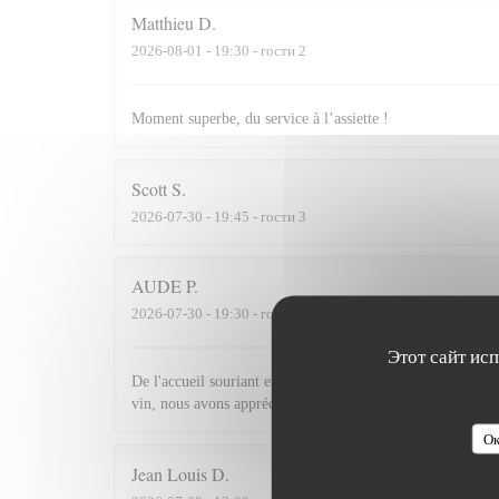
Matthieu
D
2026-08-01
- 19:30 - гости 2
Moment superbe, du service à l’assiette !
Scott
S
2026-07-30
- 19:45 - гости 3
AUDE
P
2026-07-30
- 19:30 - гости 2
Этот сайт ис
De l'accueil souriant et chaleureux comme à la maison jusqu'
vin, nous avons apprécié ce dîner et souhaitons revenir.
Ок
Jean Louis
D