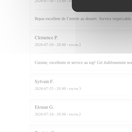
2026-07-30
- 13:00 - гости 2
Repas excellent de l’entrée au dessert. Service impeccabl
Clemence
P
2026-07-29
- 20:00 - гости 2
Cuisine, excellente et service au top! Cet établissement 
Sylvain
F
2026-07-25
- 20:00 - гости 3
Elouan
G
2026-07-24
- 20:00 - гости 2