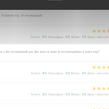
Услуги
:
5
/5
Атмосфера
:
4
/5
Меню
:
5
/5
Цена / качество
e. Vraiment top. Je recommande.
Услуги
:
5
/5
Атмосфера
:
5
/5
Меню
:
5
/5
Цена / качество
nous a été recommandé par des amis et nous le recommandons à notre tour!
Услуги
:
4
/5
Атмосфера
:
3
/5
Меню
:
4
/5
Цена / качество
Услуги
:
5
/5
Атмосфера
:
5
/5
Меню
:
5
/5
Цена / качество