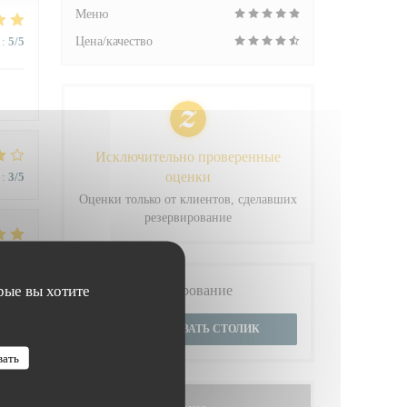
Меню
:
5
/5
Цена/качество
Исключительно проверенные
оценки
:
3
/5
Оценки только от клиентов, сделавших
резервирование
:
5
/5
Бронирование
рые вы хотите
 du
ЗАБРОНИРОВАТЬ СТОЛИК
вать