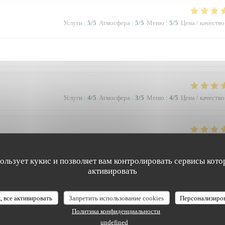
Услуги
:
5
/5
Атмосфера
:
5
/5
Меню
:
5
/5
Цена / качество
Услуги
:
4
/5
Атмосфера
:
3
/5
Меню
:
4
/5
Цена / качество
Услуги
:
5
/5
Атмосфера
:
5
/5
Меню
:
5
/5
Цена / качество
пользует кукис и позволяет вам контролировать сервисы кото
активировать
à la qualité et la présentation de l'assiette (poissons) en passant par le service
 Bravo & merci +++
, все активировать
Запретить использование cookies
Персонализиро
Политика конфиденциальности
undefined