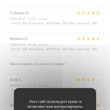
Catherine
G
2026-08-07
- 12:00 - гости 2
Услуги
:
5
/5
Атмосфера
:
5
/5
Меню
:
5
/5
Цена / качество
:
5
/5
Matthieu
D
2026-08-01
- 19:30 - гости 2
Услуги
:
5
/5
Атмосфера
:
5
/5
Меню
:
5
/5
Цена / качество
:
5
/5
Moment superbe, du service à l’assiette !
Scott
S
2026-07-30
- 19:45 - гости 3
Услуги
:
4
/5
Атмосфера
:
3
/5
Меню
:
4
/5
Цена / качество
:
3
/5
Этот сайт использует кукис и
AUDE
P
позволяет вам контролировать