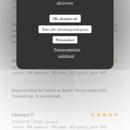
2026-07-30
- 19:30 - guests 2
aktivere
service
:
5
/5
ambience
:
5
/5
menu
:
5
/5
quality_price
:
5
/5
OK, aksepter alt
De l'accueil souriant et chaleureux comme à la maison jusqu'à la
Nekt alle informasjonskapsler
qualité et la présentation de l'assiette (poissons) en passant par le
service du vin, nous avons apprécié ce dîner et souhaitons
Personaliser
revenir. Bravo & merci +++
Personvernregler
undefined
Jean Louis
D
2026-07-30
- 13:00 - guests 2
service
:
5
/5
ambience
:
4
/5
menu
:
5
/5
quality_price
:
4
/5
Repas excellent de l’entrée au dessert. Service impeccable.
Vraiment top. Je recommande.
Clemence
P
2026-07-29
- 20:00 - guests 2
service
:
5
/5
ambience
:
5
/5
menu
:
5
/5
quality_price
:
5
/5