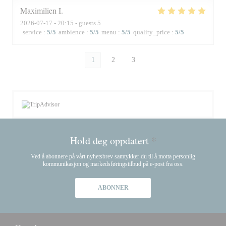
Maximilien
I
2026-07-17
- 20:15 - guests 5
service
:
5
/5
ambience
:
5
/5
menu
:
5
/5
quality_price
:
5
/5
1
2
3
Hold deg oppdatert
*
Ved å abonnere på vårt nyhetsbrev samtykker du til å motta personlig
kommunikasjon og markedsføringstilbud på e-post fra oss.
ABONNER