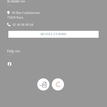
Kontakt oss
69 Rue Caulaincourt,
((åpner i et nytt vindu))
75018 Paris
01 46 06 06 64
BESTILL ET BORD
Følg oss
Facebook ((åpner i et nytt vindu))