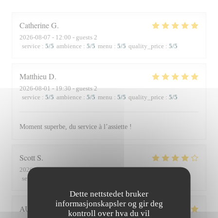
Catherine
G
2026-08-07
- 12:00 - guests 2
service
:
5
/5
ambience
:
5
/5
menu
:
5
/5
quality_price
:
5
/5
Matthieu
D
2026-08-01
- 19:30 - guests 2
service
:
5
/5
ambience
:
5
/5
menu
:
5
/5
quality_price
:
5
/5
Moment superbe, du service à l’assiette !
Scott
S
2026-07-30
- 19:45 - guests 3
service
:
4
/5
ambience
:
3
/5
menu
:
4
/5
quality_price
:
3
/5
Dette nettstedet bruker
informasjonskapsler og gir deg
AUDE
P
kontroll over hva du vil