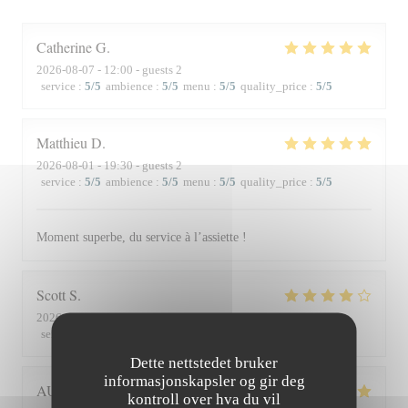
Catherine
G
2026-08-07
- 12:00 - guests 2
service
:
5
/5
ambience
:
5
/5
menu
:
5
/5
quality_price
:
5
/5
Matthieu
D
2026-08-01
- 19:30 - guests 2
service
:
5
/5
ambience
:
5
/5
menu
:
5
/5
quality_price
:
5
/5
Moment superbe, du service à l’assiette !
Scott
S
2026-07-30
- 19:45 - guests 3
service
:
4
/5
ambience
:
3
/5
menu
:
4
/5
quality_price
:
3
/5
Dette nettstedet bruker
informasjonskapsler og gir deg
AUDE
P
kontroll over hva du vil