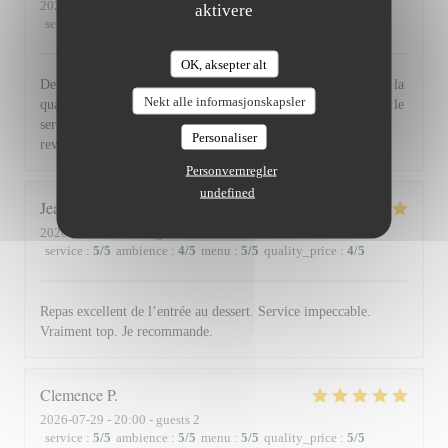
2026-07-30
- 19:30 - guests 2
aktivere
service
:
5
/5
ambience
:
5
/5
menu
:
5
/5
quality_price
:
5
/5
OK, aksepter alt
De l'accueil souriant et chaleureux comme à la maison jusqu'à la
Nekt alle informasjonskapsler
qualité et la présentation de l'assiette (poissons) en passant par le
service du vin, nous avons apprécié ce dîner et souhaitons
Personaliser
revenir. Bravo & merci +++
Personvernregler
undefined
Jean Louis
D
2026-07-30
- 13:00 - guests 2
service
:
5
/5
ambience
:
4
/5
menu
:
5
/5
quality_price
:
4
/5
Repas excellent de l’entrée au dessert. Service impeccable.
Vraiment top. Je recommande.
Clemence
P
2026-07-29
- 20:00 - guests 2
service
:
5
/5
ambience
:
5
/5
menu
:
5
/5
quality_price
:
5
/5