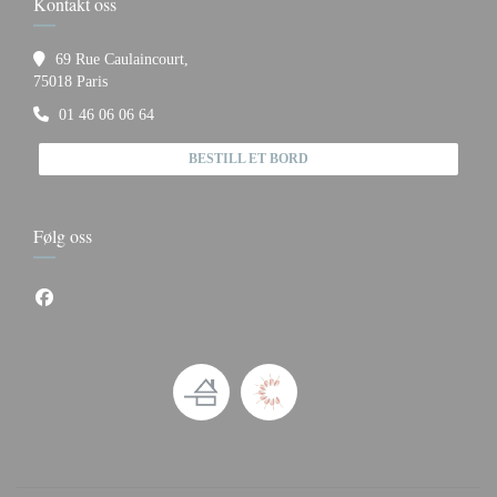
Kontakt oss
69 Rue Caulaincourt,
((åpner i et nytt vindu))
75018 Paris
01 46 06 06 64
BESTILL ET BORD
Følg oss
Facebook ((åpner i et nytt vindu))