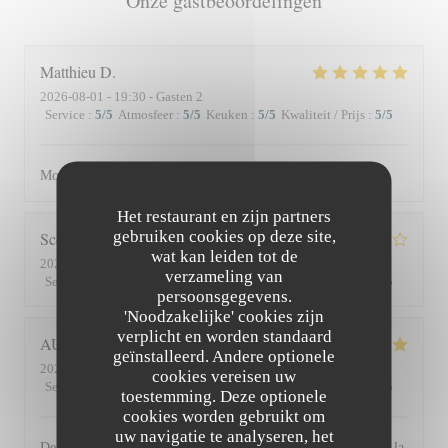
Onze gastbeoordelingen
Matthieu
D
2026-08-01
- 19:30 - Gasten 2
Service
:
5
/5
Atmosfeer
:
5
/5
Keuken
:
5
/5
Kwaliteit / Prijs
:
5
/5
Moment superbe, du service à l’assiette !
Het restaurant en zijn partners
gebruiken cookies op deze site,
Scott
S
wat kan leiden tot de
2026-07-30
- 19:45 - Gasten 3
verzameling van
Service
:
4
/5
Atmosfeer
:
3
/5
Keuken
:
4
/5
Kwaliteit / Prijs
:
3
/5
persoonsgegevens.
'Noodzakelijke' cookies zijn
verplicht en worden standaard
AUDE
P
geïnstalleerd. Andere optionele
2026-07-30
- 19:30 - Gasten 2
cookies vereisen uw
Service
:
5
/5
Atmosfeer
:
5
/5
Keuken
:
5
/5
Kwaliteit / Prijs
:
5
/5
toestemming. Deze optionele
cookies worden gebruikt om
uw navigatie te analyseren, het
De l'accueil souriant et chaleureux comme à la maison jusqu'à la