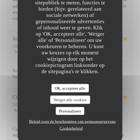
sitepubliek te meten, functies te
qualité et la présentation de l'assiette (poissons) en passant par le
bieden (bijv. gerelateerd aan
service du vin, nous avons apprécié ce dîner et souhaitons
sociale netwerken) of
revenir. Bravo & merci +++
gepersonaliseerde advertenties
of inhoud weer te geven. Klik
op 'OK, accepteer alle', 'Weiger
Jean Louis
D
alle' of 'Personaliseer' om uw
voorkeuren te beheren. U kunt
2026-07-30
- 13:00 - Gasten 2
Service
:
5
/5
Atmosfeer
uw keuzes op elk moment
:
4
/5
Keuken
:
5
/5
Kwaliteit / Prijs
:
4
/5
wijzigen door op het
cookiepictogram linksonder op
de sitepagina's te klikken.
Repas excellent de l’entrée au dessert. Service impeccable.
Vraiment top. Je recommande.
OK, accepteer alle
Clemence
P
Weiger alle cookies
2026-07-29
- 20:00 - Gasten 2
Service
:
5
/5
Atmosfeer
:
5
/5
Keuken
:
5
/5
Kwaliteit / Prijs
:
5
/5
Personaliseer
Beleid voor de bescherming van persoonsgegevens
Cookiebeleid
Cuisine, excellente et service au top! Cet établissement nous a
été recommandé par des amis et nous le recommandons à notre