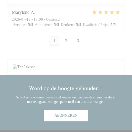
Marylène
A
2026-07-19
- 13:00 - Gasten 2
Service
:
5
/5
Atmosfeer
:
5
/5
Keuken
:
5
/5
Kwaliteit / Prijs
:
5
/5
1
2
3
Word op de hoogte gehouden
*
Schrijf je in op onze nieuwsbrief om gepersonaliseerde communicatie en
marketingaanbiedingen per e-mail van ons te ontvangen.
ABONNEREN