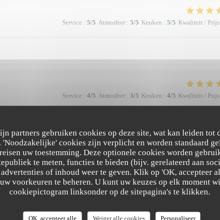
Service
:
5
/5
Atmosfeer
:
5
/5
Keuken
:
5
/5
Kwaliteit / Prijs
Service
:
4
/5
Atmosfeer
:
3
/5
Keuken
:
4
/5
Kwaliteit / Prijs
zijn partners gebruiken cookies op deze site, wat kan leiden tot
Service
:
5
/5
Atmosfeer
:
5
/5
Keuken
:
5
/5
Kwaliteit / Prijs
'Noodzakelijke' cookies zijn verplicht en worden standaard ge
ereisen uw toestemming. Deze optionele cookies worden gebruik
tepubliek te meten, functies te bieden (bijv. gerelateerd aan so
à la qualité et la présentation de l'assiette (poissons) en passant par le service
advertenties of inhoud weer te geven. Klik op 'OK, accepteer alle
 Bravo & merci +++
m uw voorkeuren te beheren. U kunt uw keuzes op elk moment wi
cookiepictogram linksonder op de sitepagina's te klikken.
OK, accepteer alle
Weiger alle cookies
Personaliseer