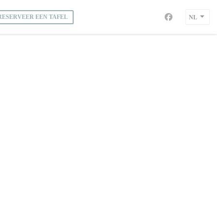
NL
RESERVEER EEN TAFEL
Facebook ((open