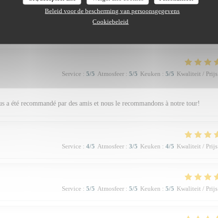
Service
:
5
/5
Atmosfeer
:
4
/5
Keuken
:
5
/5
Kwaliteit / Prijs
Beleid voor de bescherming van persoonsgegevens
Cookiebeleid
e. Vraiment top. Je recommande.
Service
:
5
/5
Atmosfeer
:
5
/5
Keuken
:
5
/5
Kwaliteit / Prijs
nous a été recommandé par des amis et nous le recommandons à notre tour!
Service
:
4
/5
Atmosfeer
:
3
/5
Keuken
:
4
/5
Kwaliteit / Prijs
Service
:
5
/5
Atmosfeer
:
5
/5
Keuken
:
5
/5
Kwaliteit / Prijs