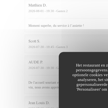
Matthieu
D
2026-08-01
- 19:30 - Gasten 2
Moment superbe, du service à l’assiette !
Scott
S
2026-07-30
- 19:45 - Gasten 3
AUDE
P
Het restaurant en 
2026-07-30
- 19:30 - Gasten 2
persoonsgegevens. 
optionele cookies v
analyseren, het si
De l'accueil souriant et chaleureux comme à la maison jusqu'
gepersonaliseerde 
vin, nous avons apprécié ce dîner et souhaitons revenir.
'Personaliseer' o
Jean Louis
D