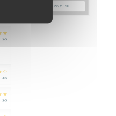
:
4
/5
ONTDEK ONS MENU
:
5
/5
:
3
/5
:
5
/5