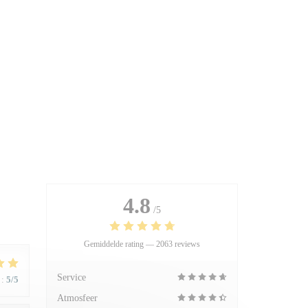
4.8
/5
Gemiddelde rating —
2063 reviews
Service
:
5
/5
Atmosfeer