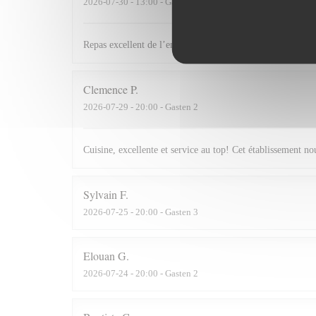
2026-07-30
- 13:00 - Gasten 2
Repas excellent de l’entrée au dessert. Service impeccabl
Clemence
P
2026-07-29
- 20:00 - Gasten 2
Cuisine, excellente et service au top! Cet établissement 
Sylvain
F
2026-07-25
- 20:00 - Gasten 3
Elouan
G
2026-07-24
- 20:00 - Gasten 2