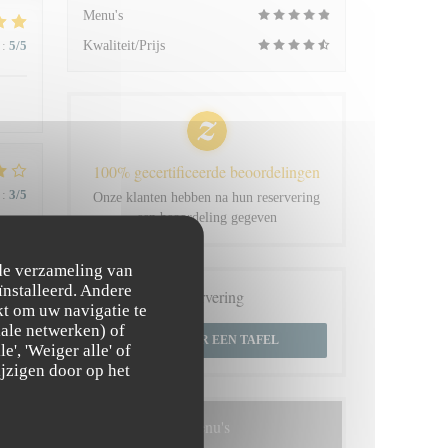
Menu's
:
5
/5
Kwaliteit/Prijs
100% gecertificeerde beoordelingen
:
3
/5
Onze klanten hebben na hun reservering
een beoordeling gegeven
 de verzameling van
:
5
/5
ïnstalleerd. Andere
Reservering
t om uw navigatie te
ciale netwerken) of
RESERVEER EEN TAFEL
 du
', 'Weiger alle' of
jzigen door op het
Menu's