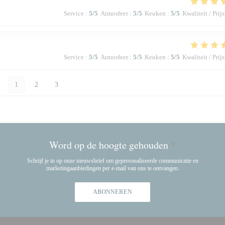
Service
:
5
/5
Atmosfeer
:
5
/5
Keuken
:
5
/5
Kwaliteit / Prijs
Service
:
5
/5
Atmosfeer
:
5
/5
Keuken
:
5
/5
Kwaliteit / Prijs
1
2
3
Word op de hoogte gehouden
*
Schrijf je in op onze nieuwsbrief om gepersonaliseerde communicatie en
marketingaanbiedingen per e-mail van ons te ontvangen.
ABONNEREN