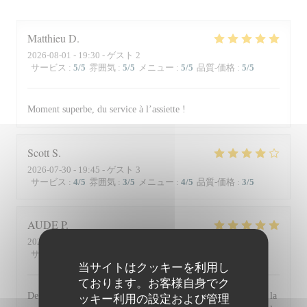
Matthieu
D
2026-08-01
- 19:30 - ゲスト 2
サービス
:
5
/5
雰囲気
:
5
/5
メニュー
:
5
/5
品質-価格
:
5
/5
Moment superbe, du service à l’assiette !
Scott
S
2026-07-30
- 19:45 - ゲスト 3
サービス
:
4
/5
雰囲気
:
3
/5
メニュー
:
4
/5
品質-価格
:
3
/5
AUDE
P
2026-07-30
- 19:30 - ゲスト 2
サービス
:
5
/5
雰囲気
:
5
/5
メニュー
:
5
/5
品質-価格
:
5
/5
当サイトはクッキーを利用し
ております。お客様自身でク
De l'accueil souriant et chaleureux comme à la maison jusqu'à la
ッキー利用の設定および管理