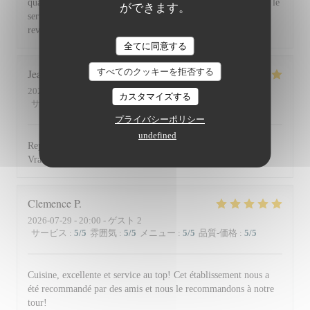
qualité et la présentation de l'assiette (poissons) en passant par le
ができます。
service du vin, nous avons apprécié ce dîner et souhaitons
revenir. Bravo & merci +++
全てに同意する
すべてのクッキーを拒否する
Jean Louis
D
2026-07-30
- 13:00 - ゲスト 2
カスタマイズする
サービス
:
5
/5
雰囲気
:
4
/5
メニュー
:
5
/5
品質-価格
:
4
/5
プライバシーポリシー
undefined
Repas excellent de l’entrée au dessert. Service impeccable.
Vraiment top. Je recommande.
Clemence
P
2026-07-29
- 20:00 - ゲスト 2
サービス
:
5
/5
雰囲気
:
5
/5
メニュー
:
5
/5
品質-価格
:
5
/5
Cuisine, excellente et service au top! Cet établissement nous a
été recommandé par des amis et nous le recommandons à notre
tour!