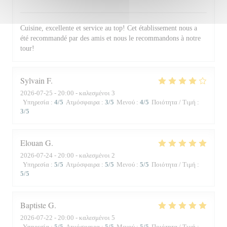
Cuisine, excellente et service au top! Cet établissement nous a
été recommandé par des amis et nous le recommandons à notre
tour!
Sylvain
F
2026-07-25
- 20:00 - καλεσμένοι 3
Υπηρεσία
:
4
/5
Ατμόσφαιρα
:
3
/5
Μενού
:
4
/5
Ποιότητα / Τιμή
:
3
/5
Elouan
G
2026-07-24
- 20:00 - καλεσμένοι 2
Υπηρεσία
:
5
/5
Ατμόσφαιρα
:
5
/5
Μενού
:
5
/5
Ποιότητα / Τιμή
:
5
/5
Baptiste
G
2026-07-22
- 20:00 - καλεσμένοι 5
Υπηρεσία
:
5
/5
Ατμόσφαιρα
:
5
/5
Μενού
:
5
/5
Ποιότητα / Τιμή
: