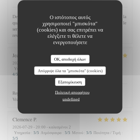
Ο ιστότοπος αυτός
De l'accueil souriant et chaleureux comme à la maison jusqu'à la
χρησιμοποιεί "μπισκότα"
qualité et la présentation de l'assiette (poissons) en passant par le
(cookies) και σας επιτρέπει να
service du vin, nous avons apprécié ce dîner et souhaitons
ελέγξετε τι θέλετε να
revenir. Bravo & merci +++
ενεργοποιήσετε
Jean Louis
D
OK, αποδοχή όλων
2026-07-30
- 13:00 - καλεσμένοι 2
Υπηρεσία
:
5
/5
Ατμόσφαιρα
:
4
/5
Μενού
:
5
/5
Ποιότητα / Τιμή
:
Απόρριψε όλα τα "μπισκότα" (cookies)
4
/5
Εξατομίκευση
Πολιτική απορρήτου
Repas excellent de l’entrée au dessert. Service impeccable.
undefined
Vraiment top. Je recommande.
Clemence
P
2026-07-29
- 20:00 - καλεσμένοι 2
Υπηρεσία
:
5
/5
Ατμόσφαιρα
:
5
/5
Μενού
:
5
/5
Ποιότητα / Τιμή
:
5
/5