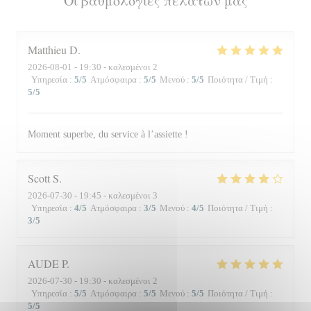
Οι βαθμολογίες πελατών μας
Matthieu
D
2026-08-01
- 19:30 - καλεσμένοι 2
Υπηρεσία
:
5
/5
Ατμόσφαιρα
:
5
/5
Μενού
:
5
/5
Ποιότητα / Τιμή
:
5
/5
Moment superbe, du service à l’assiette !
Scott
S
2026-07-30
- 19:45 - καλεσμένοι 3
Υπηρεσία
:
4
/5
Ατμόσφαιρα
:
3
/5
Μενού
:
4
/5
Ποιότητα / Τιμή
:
3
/5
AUDE
P
2026-07-30
- 19:30 - καλεσμένοι 2
Υπηρεσία
:
5
/5
Ατμόσφαιρα
:
5
/5
Μενού
:
5
/5
Ποιότητα / Τιμή
:
5
/5