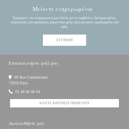
Μείνετε ενημερωμένοι
*
Εγγραφείτε στο ενημερωτικό μας δελτίο για να λαμβάνετε εξατομικευμένες
επικοινωνίες και προσφορές μάρκετινγκ μέσω ηλεκτρονικού ταχυδρομείου από
εμάς.
ΕΓΓΡΑΦΉ
Επικοινωνήστε μαζί μας
69 Rue Caulaincourt,
((ανοίγει σε νέο παράθυρο))
75018 Paris
01 46 06 06 64
ΚΆΝΤΕ ΚΡΆΤΗΣΗ ΤΡΑΠΕΖΙΟΎ
Ακολουθήστε μας