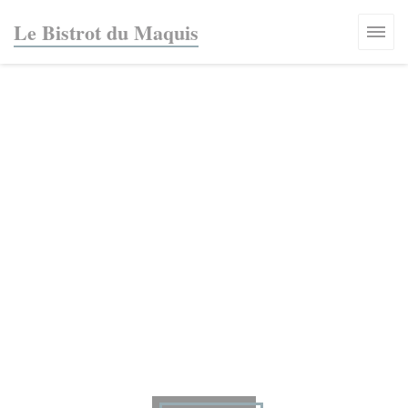
Πίνακας διαχείρισης "Μπισκότων" (Cookies)
Le Bistrot du Maquis