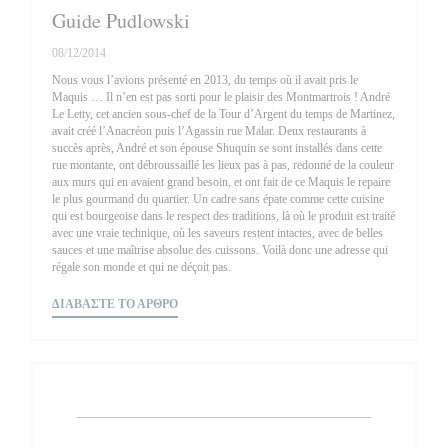
Guide Pudlowski
08/12/2014
Nous vous l’avions présenté en 2013, du temps où il avait pris le
Maquis … Il n’en est pas sorti pour le plaisir des Montmartrois ! André
Le Letty, cet ancien sous-chef de la Tour d’Argent du temps de Martinez,
avait créé l’Anacréon puis l’Agassin rue Malar. Deux restaurants à
succès après, André et son épouse Shuquin se sont installés dans cette
rue montante, ont débroussaillé les lieux pas à pas, redonné de la couleur
aux murs qui en avaient grand besoin, et ont fait de ce Maquis le repaire
le plus gourmand du quartier. Un cadre sans épate comme cette cuisine
qui est bourgeoise dans le respect des traditions, là où le produit est traité
avec une vraie technique, où les saveurs restent intactes, avec de belles
sauces et une maîtrise absolue des cuissons. Voilà donc une adresse qui
régale son monde et qui ne déçoit pas.
((ΑΝΟΊΓΕΙ ΣΕ ΝΈΟ ΠΑΡΆΘΥΡΟ))
ΔΙΑΒΆΣΤΕ ΤΟ ΆΡΘΡΟ