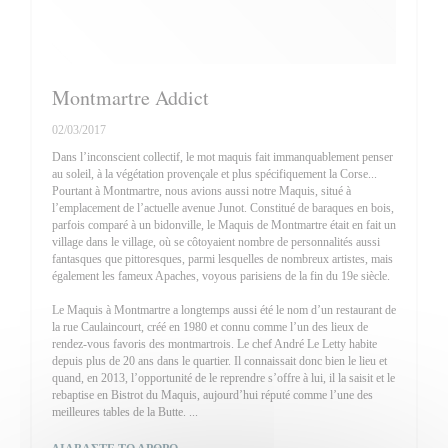
Montmartre Addict
02/03/2017
Dans l’inconscient collectif, le mot maquis fait immanquablement penser
au soleil, à la végétation provençale et plus spécifiquement la Corse...
Pourtant à Montmartre, nous avions aussi notre Maquis, situé à
l’emplacement de l’actuelle avenue Junot. Constitué de baraques en bois,
parfois comparé à un bidonville, le Maquis de Montmartre était en fait un
village dans le village, où se côtoyaient nombre de personnalités aussi
fantasques que pittoresques, parmi lesquelles de nombreux artistes, mais
également les fameux Apaches, voyous parisiens de la fin du 19e siècle.
Le Maquis à Montmartre a longtemps aussi été le nom d’un restaurant de
la rue Caulaincourt, créé en 1980 et connu comme l’un des lieux de
rendez-vous favoris des montmartrois. Le chef André Le Letty habite
depuis plus de 20 ans dans le quartier. Il connaissait donc bien le lieu et
quand, en 2013, l’opportunité de le reprendre s’offre à lui, il la saisit et le
rebaptise en Bistrot du Maquis, aujourd’hui réputé comme l’une des
meilleures tables de la Butte. ...
((ΑΝΟΊΓΕΙ ΣΕ ΝΈΟ ΠΑΡΆΘΥΡΟ))