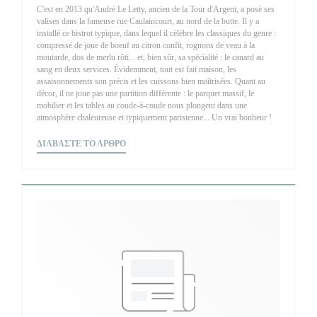
C'est en 2013 qu'André Le Letty, ancien de la Tour d'Argent, a posé ses
valises dans la fameuse rue Caulaincourt, au nord de la butte. Il y a
installé ce bistrot typique, dans lequel il célèbre les classiques du genre :
compressé de joue de boeuf au citron confit, rognons de veau à la
moutarde, dos de merlu rôti... et, bien sûr, sa spécialité : le canard au
sang en deux services. Évidemment, tout est fait maison, les
assaisonnements son précis et les cuissons bien maîtrisées. Quant au
décor, il ne joue pas une partition différente : le parquet massif, le
mobilier et les tables au coude-à-coude nous plongent dans une
atmosphère chaleureuse et typiquement parisienne... Un vrai bonheur !
((ΑΝΟΊΓΕΙ ΣΕ ΝΈΟ ΠΑΡΆΘΥΡΟ))
ΔΙΑΒΆΣΤΕ ΤΟ ΆΡΘΡΟ