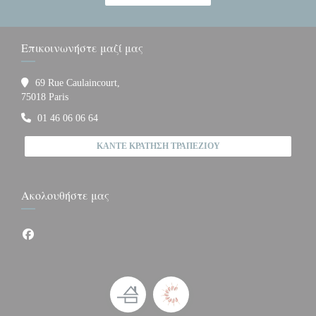
Επικοινωνήστε μαζί μας
69 Rue Caulaincourt,
((ανοίγει σε νέο παράθυρο))
75018 Paris
01 46 06 06 64
ΚΆΝΤΕ ΚΡΆΤΗΣΗ ΤΡΑΠΕΖΙΟΎ
Ακολουθήστε μας
Facebook ((ανοίγει σε νέο παράθυρο))