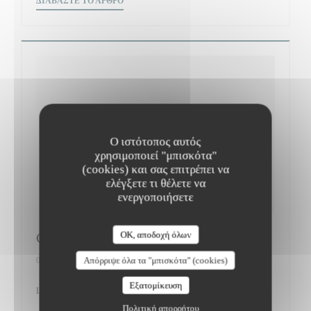
ΔΙΑΒΆΣΤΕ ΤΟ ΆΡΘΡΟ
Ο ιστότοπος αυτός
χρησιμοποιεί "μπισκότα"
(cookies) και σας επιτρέπει να
ελέγξετε τι θέλετε να
ενεργοποιήσετε
Gault&Millau
OK, αποδοχή όλων
Απόρριψε όλα τα "μπισκότα" (cookies)
01/03/2017
Εξατομίκευση
Le Bistrot du Maquis 12/20
Πολιτική απορρήτου