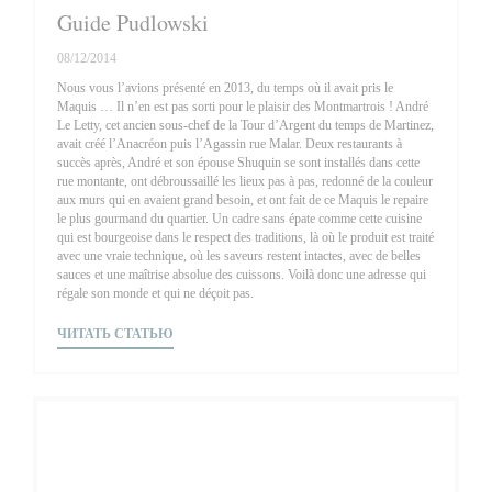
Guide Pudlowski
08/12/2014
Nous vous l’avions présenté en 2013, du temps où il avait pris le
Maquis … Il n’en est pas sorti pour le plaisir des Montmartrois ! André
Le Letty, cet ancien sous-chef de la Tour d’Argent du temps de Martinez,
avait créé l’Anacréon puis l’Agassin rue Malar. Deux restaurants à
succès après, André et son épouse Shuquin se sont installés dans cette
rue montante, ont débroussaillé les lieux pas à pas, redonné de la couleur
aux murs qui en avaient grand besoin, et ont fait de ce Maquis le repaire
le plus gourmand du quartier. Un cadre sans épate comme cette cuisine
qui est bourgeoise dans le respect des traditions, là où le produit est traité
avec une vraie technique, où les saveurs restent intactes, avec de belles
sauces et une maîtrise absolue des cuissons. Voilà donc une adresse qui
régale son monde et qui ne déçoit pas.
((ОТКРЫВАЕТСЯ В НОВОМ ОКНЕ))
ЧИТАТЬ СТАТЬЮ