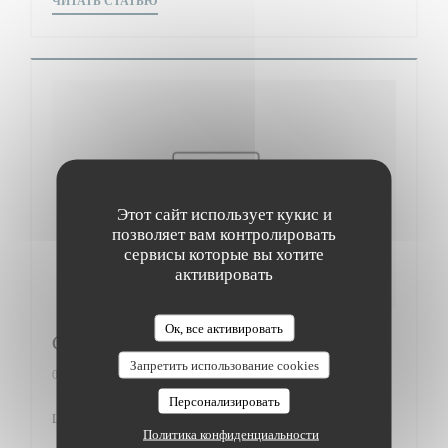
ЧИТАТЬ СТАТЬЮ
Этот сайт использует кукис и
позволяет вам контролировать
сервисы которые вы хотите
активировать
Ок, все активировать
Gault&Millau
Запретить использование cookies
01/03/2017
Персонализировать
Le Bistrot du Maquis 12/20
Политика конфиденциальности