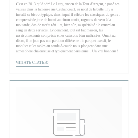
C'est en 2013 qu'André Le Letty, ancien de la Tour d'Argent, a posé ses
valises dans la fameuse rue Caulaincourt, au nord de la butte. Il y a
installé ce bistrot typique, dans lequel il célèbre les classiques du genre :
compressé de joue de boeuf au citron confit, rognons de veau à la
moutarde, dos de merlu rôti... et, bien sûr, sa spécialité : le canard au
sang en deux services. Évidemment, tout est fait maison, les
assaisonnements son précis et les cuissons bien maîtrisées. Quant au
décor, il ne joue pas une partition différente : le parquet massif, le
mobilier et les tables au coude-à-coude nous plongent dans une
atmosphère chaleureuse et typiquement parisienne... Un vrai bonheur !
((ОТКРЫВАЕТСЯ В НОВОМ ОКНЕ))
ЧИТАТЬ СТАТЬЮ