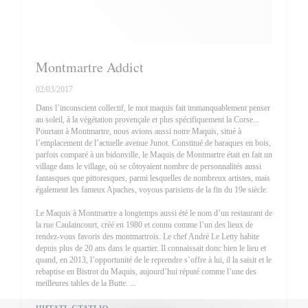
Montmartre Addict
02/03/2017
Dans l’inconscient collectif, le mot maquis fait immanquablement penser
au soleil, à la végétation provençale et plus spécifiquement la Corse...
Pourtant à Montmartre, nous avions aussi notre Maquis, situé à
l’emplacement de l’actuelle avenue Junot. Constitué de baraques en bois,
parfois comparé à un bidonville, le Maquis de Montmartre était en fait un
village dans le village, où se côtoyaient nombre de personnalités aussi
fantasques que pittoresques, parmi lesquelles de nombreux artistes, mais
également les fameux Apaches, voyous parisiens de la fin du 19e siècle.
Le Maquis à Montmartre a longtemps aussi été le nom d’un restaurant de
la rue Caulaincourt, créé en 1980 et connu comme l’un des lieux de
rendez-vous favoris des montmartrois. Le chef André Le Letty habite
depuis plus de 20 ans dans le quartier. Il connaissait donc bien le lieu et
quand, en 2013, l’opportunité de le reprendre s’offre à lui, il la saisit et le
rebaptise en Bistrot du Maquis, aujourd’hui réputé comme l’une des
meilleures tables de la Butte. ...
((ОТКРЫВАЕТСЯ В НОВОМ ОКНЕ))