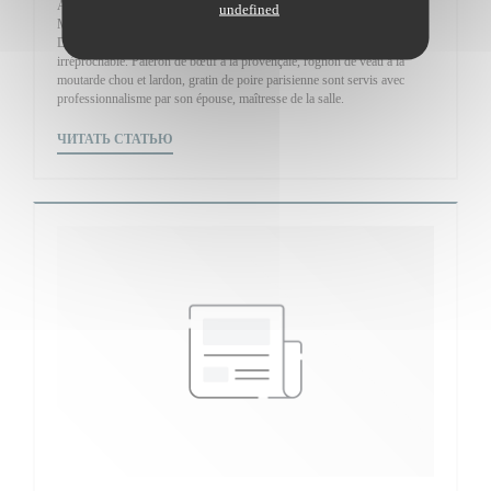
André Le Letty a bénéficié d’un beau parcours chez Ledoyen, Prunier,
undefined
Martinez … avant d’attaquer Montmartre avec son bistrot du Maquis.
Déco de bistrot oblige pour accueillir un chef dont la technique reste
irréprochable. Paleron de bœuf à la provençale, rognon de veau à la
moutarde chou et lardon, gratin de poire parisienne sont servis avec
professionnalisme par son épouse, maîtresse de la salle.
((ОТКРЫВАЕТСЯ В НОВОМ ОКНЕ))
ЧИТАТЬ СТАТЬЮ