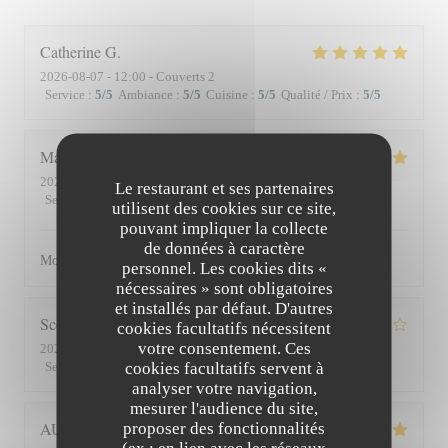
Catherine
G
2026-08-07
- 12:00 - Couverts 2
Service
:
5
/5
Ambiance
:
5
/5
Cuisine
:
5
/5
Qualité / Prix
:
5
/5
Matthieu
D
2026-08-01
- 19:30 - Couverts 2
Le restaurant et ses partenaires
Service
:
5
/5
Ambiance
:
5
/5
Cuisine
:
5
/5
Qualité / Prix
:
5
/5
utilisent des cookies sur ce site,
pouvant impliquer la collecte
de données à caractère
Moment superbe, du service à l’assiette !
personnel. Les cookies dits «
nécessaires » sont obligatoires
et installés par défaut. D'autres
Scott
S
cookies facultatifs nécessitent
votre consentement. Ces
2026-07-30
- 19:45 - Couverts 3
cookies facultatifs servent à
Service
:
4
/5
Ambiance
:
3
/5
Cuisine
:
4
/5
Qualité / Prix
:
3
/5
analyser votre navigation,
mesurer l'audience du site,
AUDE
P
proposer des fonctionnalités
(ex : en lien avec les réseaux