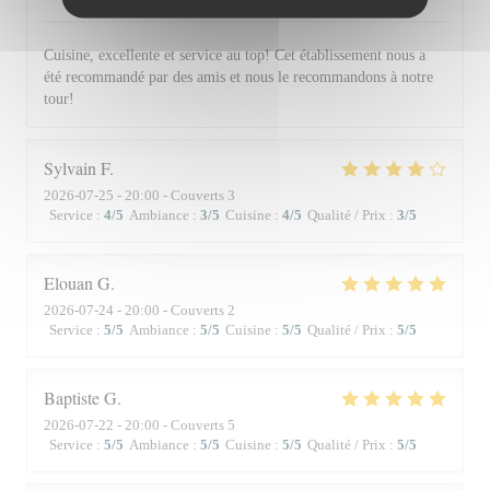
Cuisine, excellente et service au top! Cet établissement nous a
été recommandé par des amis et nous le recommandons à notre
tour!
Sylvain
F
2026-07-25
- 20:00 - Couverts 3
Service
:
4
/5
Ambiance
:
3
/5
Cuisine
:
4
/5
Qualité / Prix
:
3
/5
Elouan
G
2026-07-24
- 20:00 - Couverts 2
Service
:
5
/5
Ambiance
:
5
/5
Cuisine
:
5
/5
Qualité / Prix
:
5
/5
Baptiste
G
2026-07-22
- 20:00 - Couverts 5
Service
:
5
/5
Ambiance
:
5
/5
Cuisine
:
5
/5
Qualité / Prix
:
5
/5