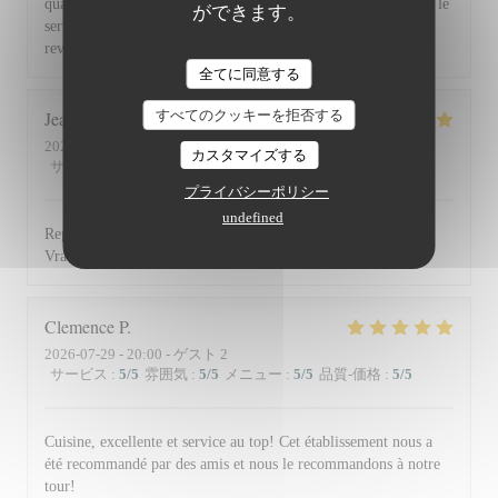
qualité et la présentation de l'assiette (poissons) en passant par le
ができます。
service du vin, nous avons apprécié ce dîner et souhaitons
revenir. Bravo & merci +++
全てに同意する
すべてのクッキーを拒否する
Jean Louis
D
2026-07-30
- 13:00 - ゲスト 2
カスタマイズする
サービス
:
5
/5
雰囲気
:
4
/5
メニュー
:
5
/5
品質-価格
:
4
/5
プライバシーポリシー
undefined
Repas excellent de l’entrée au dessert. Service impeccable.
Vraiment top. Je recommande.
Clemence
P
2026-07-29
- 20:00 - ゲスト 2
サービス
:
5
/5
雰囲気
:
5
/5
メニュー
:
5
/5
品質-価格
:
5
/5
Cuisine, excellente et service au top! Cet établissement nous a
été recommandé par des amis et nous le recommandons à notre
tour!