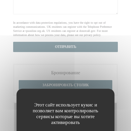
In accordance with data protection regulations, you have the right to opt out of
marketing communications. UK residents can register with the Telephone Preference
Service at
tpsonline.org.uk
. US residents can register at
donotcall.gov
. For more
information about how we process your data, please see our
privacy policy
.
Бронирование
ЗАБРОНИРОВАТЬ СТОЛИК
Этот сайт использует кукис и
Меню
позволяет вам контролировать
сервисы которые вы хотите
активировать
ОТКРОЙТЕ ДЛЯ СЕБЯ НАШЕ МЕНЮ