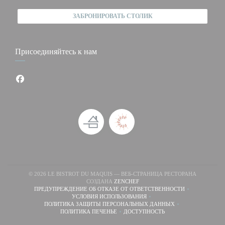
ЗАБРОНИРОВАТЬ СТОЛИК
Присоединяйтесь к нам
Facebook ((открывается в новом окне))
© 2026 LE BISTROT DU MAQUIS — ВЕБ-СТРАНИЦА РЕСТОРАНА
((ОТКРЫВАЕТСЯ В НОВОМ ОКНЕ
СОЗДАНА
ZENCHEF
ПРЕДУПРЕЖДЕНИЕ ОБ ОТКАЗЕ ОТ ОТВЕТСТВЕННОСТИ
((ОТКРЫВАЕТСЯ В НОВОМ ОКНЕ))
УСЛОВИЯ ИСПОЛЬЗОВАНИЯ
((ОТКРЫВАЕТСЯ В НОВОМ ОКНЕ))
ПОЛИТИКА ЗАЩИТЫ ПЕРСОНАЛЬНЫХ ДАННЫХ
((ОТКРЫВАЕТСЯ В НОВОМ ОКНЕ))
ПОЛИТИКА ПЕЧЕНЬЕ
ДОСТУПНОСТЬ
((ОТКРЫВАЕТСЯ В НОВОМ ОКНЕ))
((ОТКРЫВАЕТСЯ В НОВОМ ОК