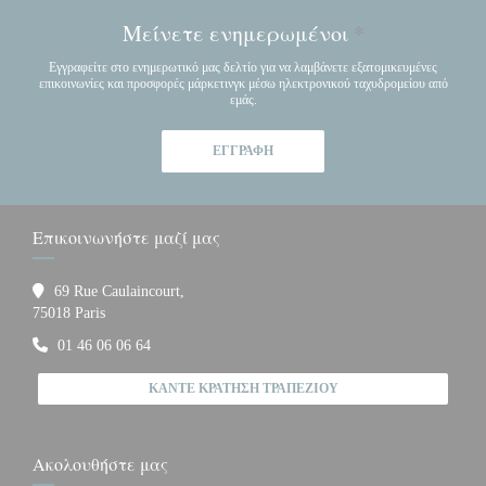
Μείνετε ενημερωμένοι
*
Εγγραφείτε στο ενημερωτικό μας δελτίο για να λαμβάνετε εξατομικευμένες
επικοινωνίες και προσφορές μάρκετινγκ μέσω ηλεκτρονικού ταχυδρομείου από
εμάς.
ΕΓΓΡΑΦΉ
Επικοινωνήστε μαζί μας
69 Rue Caulaincourt,
((ανοίγει σε νέο παράθυρο))
75018 Paris
01 46 06 06 64
ΚΆΝΤΕ ΚΡΆΤΗΣΗ ΤΡΑΠΕΖΙΟΎ
Ακολουθήστε μας