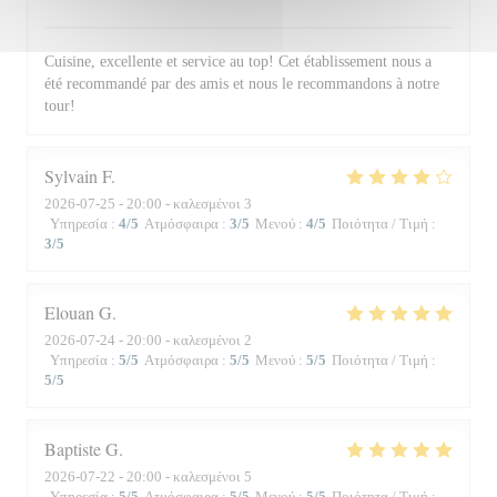
Cuisine, excellente et service au top! Cet établissement nous a
été recommandé par des amis et nous le recommandons à notre
tour!
Sylvain
F
2026-07-25
- 20:00 - καλεσμένοι 3
Υπηρεσία
:
4
/5
Ατμόσφαιρα
:
3
/5
Μενού
:
4
/5
Ποιότητα / Τιμή
:
3
/5
Elouan
G
2026-07-24
- 20:00 - καλεσμένοι 2
Υπηρεσία
:
5
/5
Ατμόσφαιρα
:
5
/5
Μενού
:
5
/5
Ποιότητα / Τιμή
:
5
/5
Baptiste
G
2026-07-22
- 20:00 - καλεσμένοι 5
Υπηρεσία
:
5
/5
Ατμόσφαιρα
:
5
/5
Μενού
:
5
/5
Ποιότητα / Τιμή
: