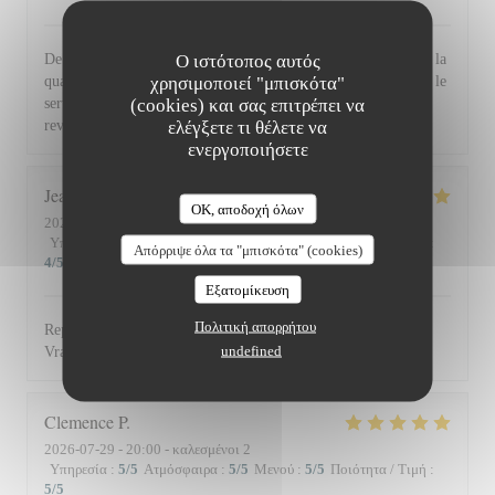
Ο ιστότοπος αυτός
De l'accueil souriant et chaleureux comme à la maison jusqu'à la
χρησιμοποιεί "μπισκότα"
qualité et la présentation de l'assiette (poissons) en passant par le
(cookies) και σας επιτρέπει να
service du vin, nous avons apprécié ce dîner et souhaitons
ελέγξετε τι θέλετε να
revenir. Bravo & merci +++
ενεργοποιήσετε
Jean Louis
D
OK, αποδοχή όλων
2026-07-30
- 13:00 - καλεσμένοι 2
Υπηρεσία
:
5
/5
Ατμόσφαιρα
:
4
/5
Μενού
:
5
/5
Ποιότητα / Τιμή
:
Απόρριψε όλα τα "μπισκότα" (cookies)
4
/5
Εξατομίκευση
Πολιτική απορρήτου
Repas excellent de l’entrée au dessert. Service impeccable.
undefined
Vraiment top. Je recommande.
Clemence
P
2026-07-29
- 20:00 - καλεσμένοι 2
Υπηρεσία
:
5
/5
Ατμόσφαιρα
:
5
/5
Μενού
:
5
/5
Ποιότητα / Τιμή
:
5
/5