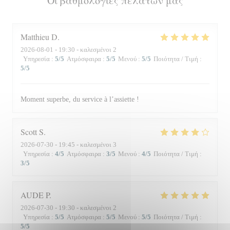
Οι βαθμολογίες πελατών μας
Matthieu
D
2026-08-01
- 19:30 - καλεσμένοι 2
Υπηρεσία
:
5
/5
Ατμόσφαιρα
:
5
/5
Μενού
:
5
/5
Ποιότητα / Τιμή
:
5
/5
Moment superbe, du service à l’assiette !
Scott
S
2026-07-30
- 19:45 - καλεσμένοι 3
Υπηρεσία
:
4
/5
Ατμόσφαιρα
:
3
/5
Μενού
:
4
/5
Ποιότητα / Τιμή
:
3
/5
AUDE
P
2026-07-30
- 19:30 - καλεσμένοι 2
Υπηρεσία
:
5
/5
Ατμόσφαιρα
:
5
/5
Μενού
:
5
/5
Ποιότητα / Τιμή
:
5
/5